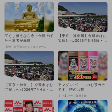
宝くじ狙うなら今！金運上げ
【東京・神奈川】今週末はお
た当選者が暴露
宝探しへ♪2026年6月6日・7
日開催フリーマーケット...
【PR】合同会社デジタルファーム
【東京・神奈川】今週末はお
アマゾン1位「このお茶ガチ
宝探しへ♪2026年7月4日・5
です」噂のお茶
日開催フリーマーケット...
【PR】ハーブ健康本舗