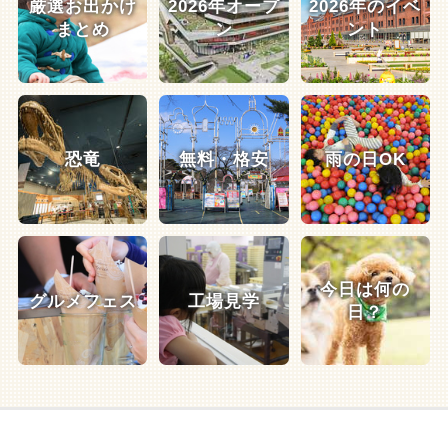
厳選お出かけ
2026年オープ
2026年のイベ
まとめ
ン
ント
恐竜
無料・格安
雨の日OK
今日は何の
グルメフェス
工場見学
日？