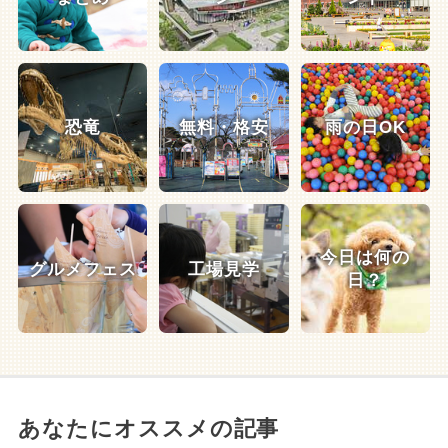
恐竜
無料・格安
雨の日OK
今日は何の
グルメフェス
工場見学
日？
あなたにオススメの記事