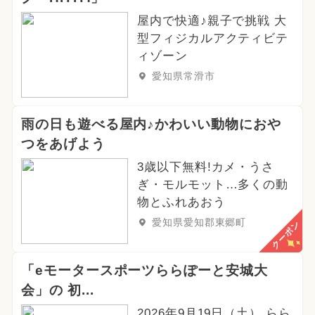
屋内で快適♪親子で挑戦 大
型フィジカルアクティビテ
ィゾーン
愛知県常滑市
雨の日も遊べる屋内♪かわいい動物におや
つをあげよう
3歳以下無料!カメ・うさ
ぎ・モルモット…多くの動
物とふれあおう
愛知県愛知郡東郷町
クーポン
「eモータースポーツららぽーと安城大
会」の 初...
2026年9月19日（土） らら