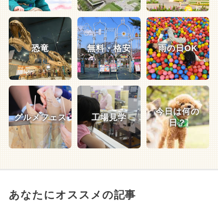
恐竜
無料・格安
雨の日OK
今日は何の
グルメフェス
工場見学
日？
あなたにオススメの記事