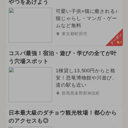
やつをあげよう
可愛い子供×猫に癒される♪
猫じゃらし・マンガ・ゲー
ムなど無料
東京都町田市
クーポン
コスパ最強！宿泊・遊び・学びの全てが叶
う穴場スポット
1棟貸し13,500円からと格
安！恐竜博物館や川遊び、
道の駅も近い
群馬県多野郡神流町
日本最大級のダチョウ観光牧場！都心から
のアクセスも◎