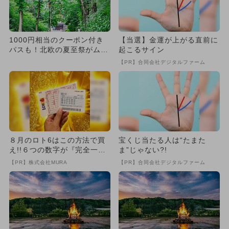
1000円相当のクーポン付き
【当選】金運が上がる直前に
パスも！北欧の夏至祭がムー
起こるサイン
ミンバレーパーク周辺で初
【PR】合同会社デジタルファーム
開...
８月のロト6はこの方法で買
宝くじ当たる人は“たまた
え!!６つの数字が『完全一
ま”じゃない?!
致』する方法
【PR】株式会社MURA
【PR】合同会社デジタルファーム