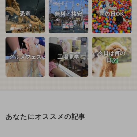
恐竜
無料・格安
雨の日OK
今日は何の
グルメフェス
工場見学
日？
あなたにオススメの記事