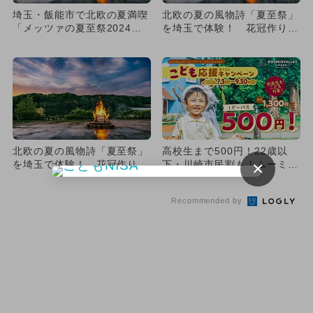
埼玉・飯能市で北欧の夏満喫
北欧の夏の風物詩「夏至祭」
「メッツァの夏至祭2024」
を埼玉で体験！ 花冠作りや
開催 華やかなフォトスポ
ダンス、ザリガニパーティー
ッ...
も
北欧の夏の風物詩「夏至祭」
高校生まで500円！22歳以
×
を埼玉で体験！ 花冠作りや
下・川崎市民割も！ムーミン
ダンス、ザリガニパーティー
バレーパークの夏がお得すぎ
も
Recommended by