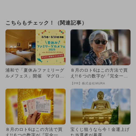
こちらもチェック！（関連記事）
浦和で「夏休みファミリーグ
８月のロト6はこの方法で買
ルメフェス」開催 マグロ解
え!!６つの数字が『完全一
体ショー＆キッズシェフ体験
致』する方法
【PR】株式会社MURA
も
８月のロト6はこの方法で買
宝くじ狙うなら今！金運上げ
え!!６つの数字が『完全一
た当選者が暴露