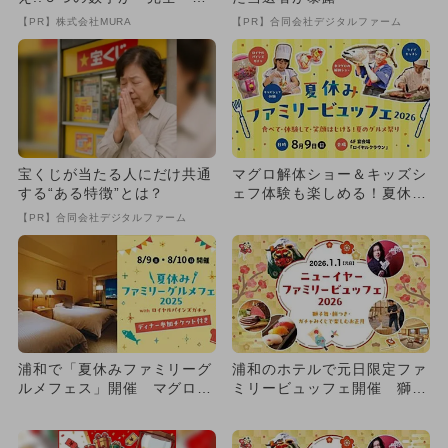
致』する方法
【PR】株式会社MURA
【PR】合同会社デジタルファーム
宝くじが当たる人にだけ共通
マグロ解体ショー＆キッズシ
する“ある特徴”とは？
ェフ体験も楽しめる！夏休み
ファミリービュッフェが埼玉
【PR】合同会社デジタルファーム
で
浦和で「夏休みファミリーグ
浦和のホテルで元日限定ファ
ルメフェス」開催 マグロ解
ミリービュッフェ開催 獅子
体ショー＆キッズシェフ体験
舞や餅つき、ガチャみくじ
も
も！