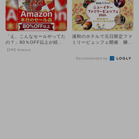
「え、こんなセールやってた
浦和のホテルで元日限定ファ
の？」80％OFF以上が続々
ミリービュッフェ開催 獅子
登場！Amazonの本気が...
舞や餅つき、ガチャみくじ
【PR】Amazon
も！
Recommended by