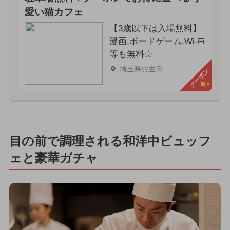
愛い猫カフェ
【3歳以下は入場無料】
漫画,ボードゲーム,Wi-Fi
等も無料☆
埼玉県羽生市
クーポン
目の前で調理される和洋中ビュッフ
ェと豪華ガチャ