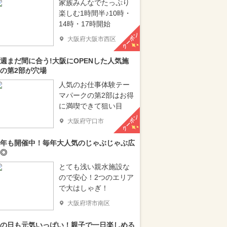
家族みんなでたっぷり
楽しむ1時間半♪10時・
14時・17時開始
クーポン
大阪府大阪市西区
週まだ間に合う!大阪にOPENした人気施
の第2部が穴場
人気のお仕事体験テー
マパークの第2部はお得
に満喫できて狙い目
クーポン
大阪府守口市
年も開催中！毎年大人気のじゃぶじゃぶ広
◎
とても浅い親水施設な
ので安心！2つのエリア
で大はしゃぎ！
大阪府堺市南区
の日も元気いっぱい！親子で一日楽しめる