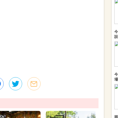
今
設
今
場
雨