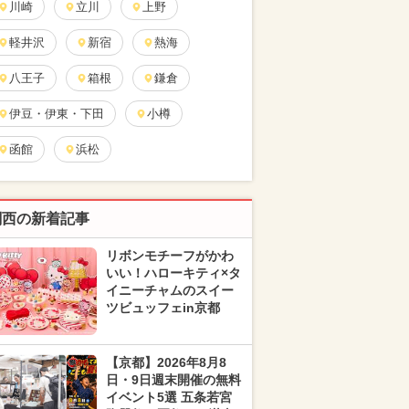
川崎
立川
上野
軽井沢
新宿
熱海
八王子
箱根
鎌倉
伊豆・伊東・下田
小樽
函館
浜松
関西の新着記事
リボンモチーフがかわ
いい！ハローキティ×タ
イニーチャムのスイー
ツビュッフェin京都
【京都】2026年8月8
日・9日週末開催の無料
イベント5選 五条若宮