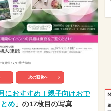
画像提供：びわ湖大津館
へ
次の画像へ
年6月におすすめ！親子向けおで
まとめ
」の17枚目の写真
親