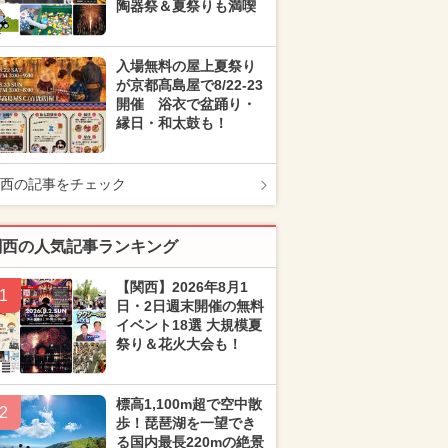
陶器祭＆夏祭りも満喫
入場無料の屋上夏祭り
が京都髙島屋で8/22-23
開催 浴衣で盆踊り・
縁日・和太鼓も！
西の記事をチェック
関西の人気記事ランキング
【関西】2026年8月1
1
日・2日週末開催の無料
イベント18選 大規模夏
祭り＆花火大会も！
標高1,100m超で空中散
2
歩！琵琶湖を一望でき
る国内最長220mの絶景