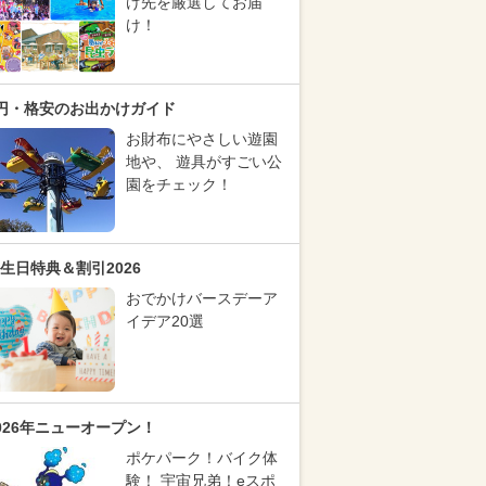
け先を厳選してお届
け！
円・格安のお出かけガイド
お財布にやさしい遊園
地や、 遊具がすごい公
園をチェック！
生日特典＆割引2026
おでかけバースデーア
イデア20選
026年ニューオープン！
ポケパーク！バイク体
験！ 宇宙兄弟！eスポ