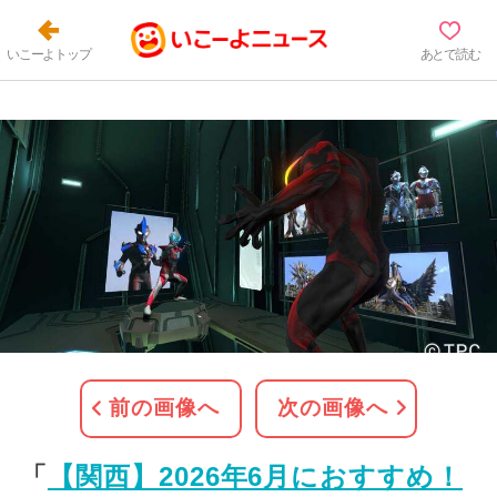
いこーよトップ
あとで読む
前の画像へ
次の画像へ
「
【関西】2026年6月におすすめ！