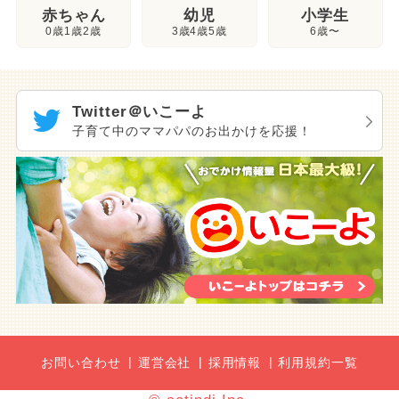
幼児
赤ちゃん
小学生
3歳4歳5歳
0歳1歳2歳
6歳〜
Twitter＠いこーよ
子育て中のママパパのお出かけを応援！
お問い合わせ
運営会社
採用情報
利用規約一覧