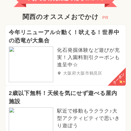
関西のオススメおでかけ
PR
今年リニューアル☆動く！吠える！世界中
の恐竜が大集合
化石発掘体験など遊びが充
実！入園料割引クーポンも
進呈中☆
大阪府大阪市鶴見区
クーポン
2歳以下無料！天候を気にせず遊べる屋内
施設
駅近で移動もラクラク♪大
型アクティビティで思いき
り遊ぼう