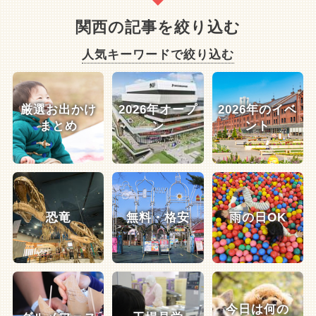
関西の記事を絞り込む
人気キーワードで絞り込む
厳選お出かけ
2026年オープ
2026年のイベ
まとめ
ン
ント
恐竜
無料・格安
雨の日OK
今日は何の