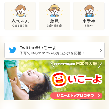
幼児
赤ちゃん
小学生
3歳4歳5歳
0歳1歳2歳
6歳〜
Twitter＠いこーよ
子育て中のママパパのお出かけを応援！