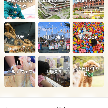
厳選お出かけ
2026年オープ
2026年のイベ
まとめ
ン
ント
恐竜
無料・格安
雨の日OK
今日は何の
グルメフェス
工場見学
日？