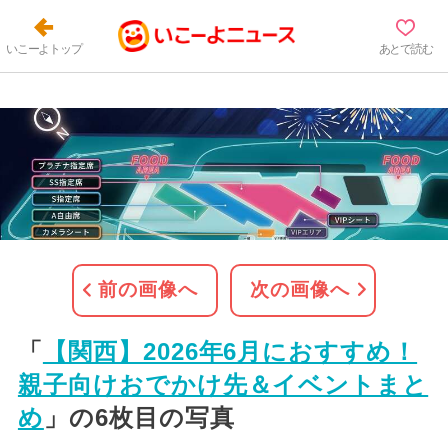
いこーよトップ
あとで読む
前の画像へ
次の画像へ
「
【関西】2026年6月におすすめ！
親子向けおでかけ先＆イベントまと
め
」の6枚目の写真