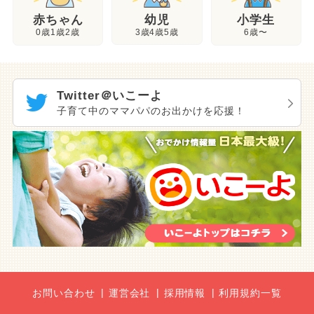
幼児
赤ちゃん
小学生
3歳4歳5歳
0歳1歳2歳
6歳〜
Twitter＠いこーよ
子育て中のママパパのお出かけを応援！
お問い合わせ
運営会社
採用情報
利用規約一覧