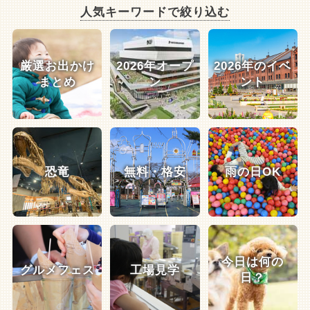
人気キーワードで絞り込む
厳選お出かけ
2026年オープ
2026年のイベ
まとめ
ン
ント
恐竜
無料・格安
雨の日OK
今日は何の
グルメフェス
工場見学
日？