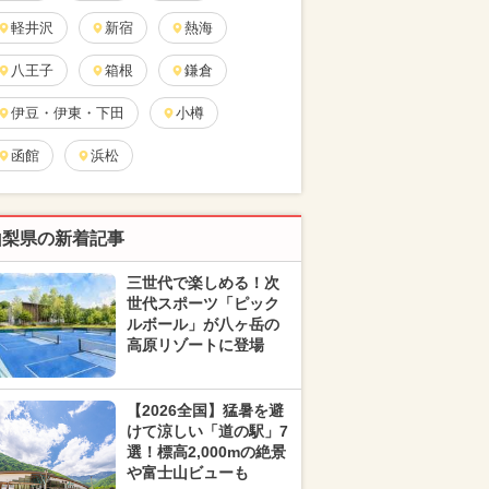
軽井沢
新宿
熱海
八王子
箱根
鎌倉
伊豆・伊東・下田
小樽
函館
浜松
山梨県の新着記事
三世代で楽しめる！次
世代スポーツ「ピック
ルボール」が八ヶ岳の
高原リゾートに登場
【2026全国】猛暑を避
けて涼しい「道の駅」7
選！標高2,000mの絶景
や富士山ビューも