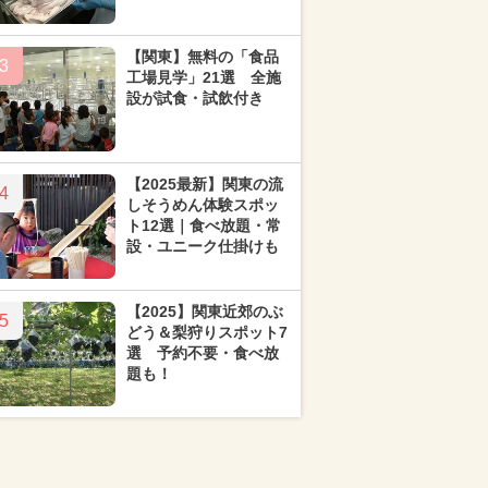
【関東】無料の「食品
3
工場見学」21選 全施
設が試食・試飲付き
【2025最新】関東の流
4
しそうめん体験スポッ
ト12選｜食べ放題・常
設・ユニーク仕掛けも
【2025】関東近郊のぶ
5
どう＆梨狩りスポット7
選 予約不要・食べ放
題も！