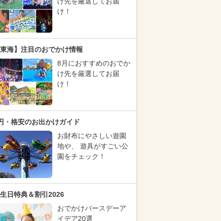
け先を厳選してお届
け！
東海】注目のおでかけ情報
8月におすすめのおでか
け先を厳選してお届
け！
円・格安のお出かけガイド
お財布にやさしい遊園
地や、 遊具がすごい公
園をチェック！
生日特典＆割引2026
おでかけバースデーア
イデア20選