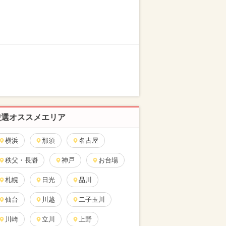
厳選オススメエリア
横浜
那須
名古屋
秩父・長瀞
神戸
お台場
札幌
日光
品川
仙台
川越
二子玉川
川崎
立川
上野