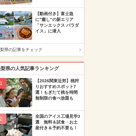
【動画付き】富士急
に"癒し"の新エリア
「サンエックス パラダ
イス」に潜入
梨県の記事をチェック
山梨県の人気記事ランキング
【2026関東近郊】桃狩
1
りおすすめスポット7
選！もぎたて桃を時間
無制限の食べ放題も
全国のアイス工場見学3
2
選 無料＆試食・お土
産付き＆予約不要も！