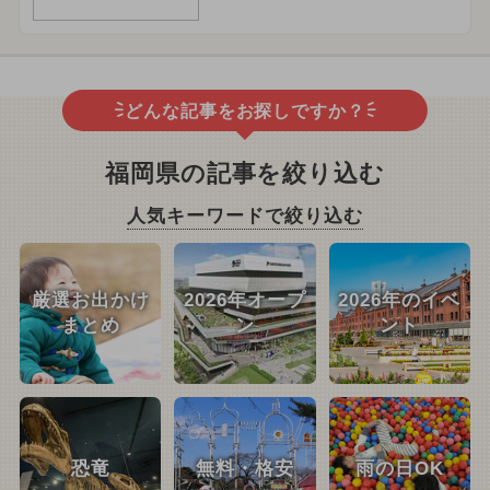
どんな記事をお探しですか？
福岡県の記事を絞り込む
人気キーワードで絞り込む
厳選お出かけ
2026年オープ
2026年のイベ
まとめ
ン
ント
恐竜
無料・格安
雨の日OK