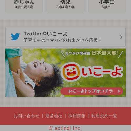
幼児
赤ちゃん
小学生
3歳4歳5歳
0歳1歳2歳
6歳〜
Twitter＠いこーよ
子育て中のママパパのお出かけを応援！
お問い合わせ
運営会社
採用情報
利用規約一覧
© actindi Inc.