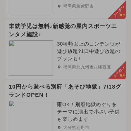
福岡県筑紫野市
クーポン
未就学児は無料♪新感覚の屋内スポーツエ
ンタメ施設♪
30種類以上のコンテンツが
遊び放題?1日中遊び放題の
プランも♪
福岡県北九州市八幡西区
クーポン
10円から遊べる別府「あそび地獄」7/18グ
ランドOPEN！
雨OK！別府地獄めぐりを
テーマに演出で小さい子供
も楽しめます
大分県別府市