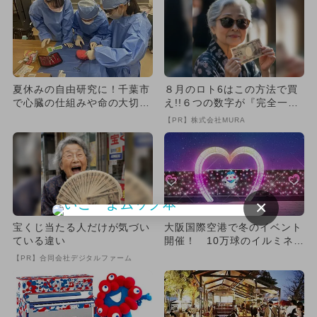
夏休みの自由研究に！千葉市
８月のロト6はこの方法で買
で心臓の仕組みや命の大切さ
え!!６つの数字が『完全一
を学ぼう ピアノコンサート
致』する方法
【PR】株式会社MURA
も
×
宝くじ当たる人だけが気づい
大阪国際空港で冬のイベント
ている違い
開催！ 10万球のイルミネー
ションとクリスマスコンサ
【PR】合同会社デジタルファーム
ー...