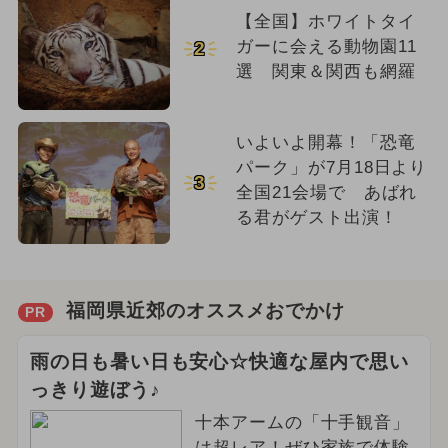
【全国】ホワイトタイ
ガーに会える動物園11
2
選 関東＆関西も網羅
いよいよ開幕！「恐竜
パーク」が7月18日より
3
全国21会場で あばれ
る君がゲスト出演！
福岡県近郊のオススメおでかけ
PR
雨の日も暑い日も安心☆快適な屋内で思い
っきり遊ぼう♪
十本アームの「十手観音」
は超レア！ぜひ家族で体験