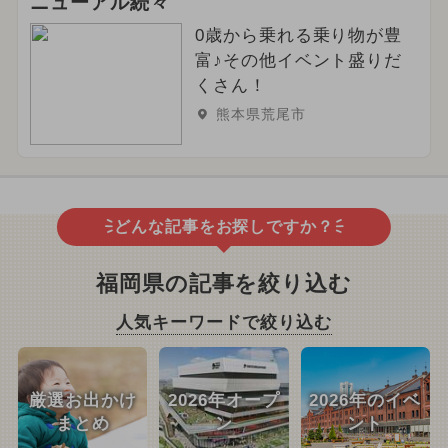
ニューアル続々
0歳から乗れる乗り物が豊
富♪その他イベント盛りだ
くさん！
熊本県荒尾市
どんな記事をお探しですか？
福岡県の記事を絞り込む
人気キーワードで絞り込む
厳選お出かけ
2026年オープ
2026年のイベ
まとめ
ン
ント