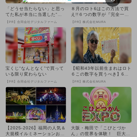
「どうせ当たらない」と思っ
８月のロト6はこの方法で買
てた私が本当に当選した“買
え!!６つの数字が『完全一
い方”がこれ
致』する方法
【PR】合同会社デジタルファーム
【PR】株式会社MURA
宝くじ“なんとなく”で買って
【昭和43年以前生まれはロト
いる限り変わらない
６この数字を買うべき】6つ
の数字が「完全一致」する
【PR】合同会社デジタルファーム
【PR】株式会社MURA
方...
【2025-2026】福岡の人気＆
大阪・梅田で「こびとづか
大規模イルミネーションおす
ん」の世界を体験！ 巨大ジ