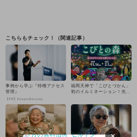
こちらもチェック！（関連記事）
事例から学ぶ『特権アクセス
福岡天神で「こびとづかん」
管理』
初のイルミネーション！光る
コビトたちに会いに行こう
【PR】KeeperSecurity
×