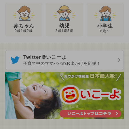
幼児
赤ちゃん
小学生
3歳4歳5歳
0歳1歳2歳
6歳〜
Twitter＠いこーよ
子育て中のママパパのお出かけを応援！