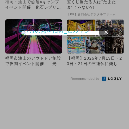
福岡・油山で恐竜×キャンプ
宝くじ当たる人は“たまた
イベント開催 化石レプリカ
ま”じゃない?!
作りやアウトドアシアターも
【PR】合同会社デジタルファーム
×
福岡市油山のアウトドア施設
【福岡】2025年7月19日・2
で夜間イベント開催！ 光る
0日・21日の三連休に楽しめ
アトラクションや花火、縁日
るイベント12選 無...
も
Recommended by