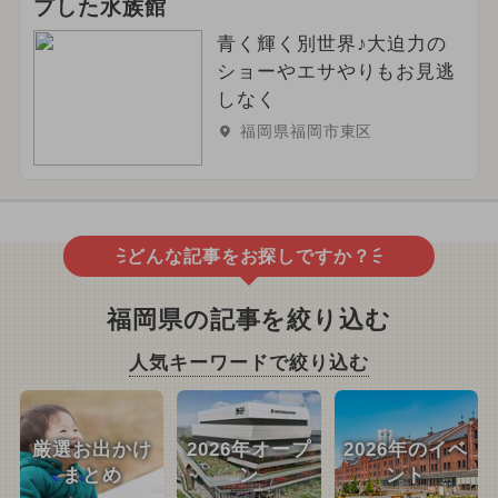
プした水族館
青く輝く別世界♪大迫力の
ショーやエサやりもお見逃
しなく
福岡県福岡市東区
どんな記事をお探しですか？
福岡県の記事を絞り込む
人気キーワードで絞り込む
厳選お出かけ
2026年オープ
2026年のイベ
まとめ
ン
ント