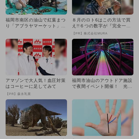
福岡市南区の油山で紅葉まつ
８月のロト6はこの方法で買
り「アブラヤマーケット」開
え!!６つの数字が『完全一
催 和太鼓公演も！
致』する方法
【PR】株式会社MURA
アマゾンで大人気！血圧対策
福岡市油山のアウトドア施設
はコーヒーに足してみて
で夜間イベント開催！ 光る
アトラクションや花火、縁日
【PR】森永乳業
も