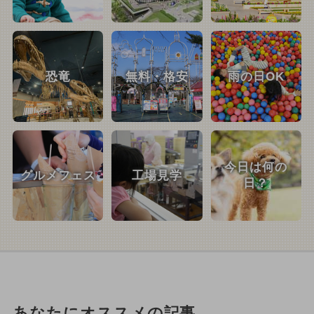
恐竜
無料・格安
雨の日OK
今日は何の
グルメフェス
工場見学
日？
あなたにオススメの記事