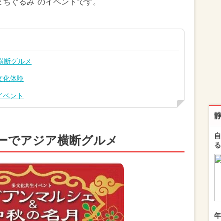
まちぐるみ"のイベントです。
横断グルメ
文化体験
イベント
自
カーでアジア横断グルメ
る
年