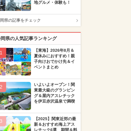
地グルメ・体験も！
岡県の記事をチェック
静岡県の人気記事ランキング
【東海】2026年8月＆
1
夏休みにおすすめ！親
子向けおでかけ先＆イ
ベントまとめ
いよいよオープン！関
2
東最大級のグランピン
グ＆屋内アスレチック
を伊豆赤沢温泉で満喫
【2025】関東近郊の最
3
新＆おすすめ海上アス
レチック6選 期間＆料