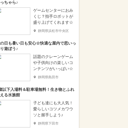
っちゃら♪
ゲームセンターにおみ
くじ？拍手ロボットが
盛り上げてくれます☆
静岡県浜松市中央区
の日も暑い日も安心☆快適な屋内で思いっ
り遊ぼう♪
話題のクレーンゲーム
や子供向けの楽しいコ
ンテンツがいっぱい☆
静岡県島田市
歳以下入場料＆駐車場無料！生き物とふれ
える水族館
子ども達にも大人気！
愛らしいコツメカワウ
ソと握手しよう♪
静岡県下田市