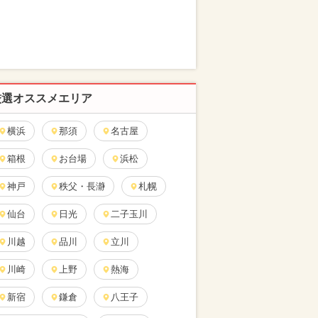
厳選オススメエリア
横浜
那須
名古屋
箱根
お台場
浜松
神戸
秩父・長瀞
札幌
仙台
日光
二子玉川
川越
品川
立川
川崎
上野
熱海
新宿
鎌倉
八王子