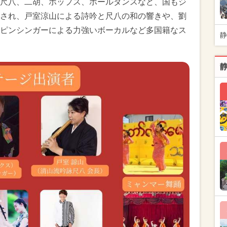
尺八、二胡、ポップス、ポールダンスなど、国もジ
され、戸室涼山による詩吟と尺八の和の響きや、劉
ピンシンガーによる力強いボーカルなど多国籍なス
静