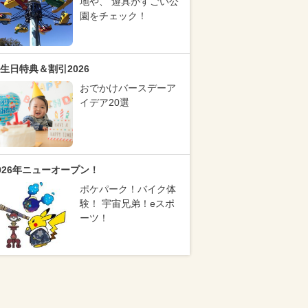
地や、 遊具がすごい公
園をチェック！
生日特典＆割引2026
おでかけバースデーア
イデア20選
026年ニューオープン！
ポケパーク！バイク体
験！ 宇宙兄弟！eスポ
ーツ！