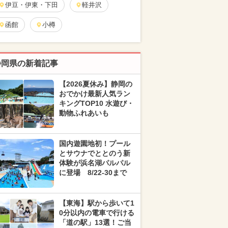
伊豆・伊東・下田
軽井沢
函館
小樽
静岡県の新着記事
【2026夏休み】静岡の
おでかけ最新人気ラン
キングTOP10 水遊び・
動物ふれあいも
国内遊園地初！プール
とサウナでととのう新
体験が浜名湖パルパル
に登場 8/22-30まで
【東海】駅から歩いて1
0分以内の電車で行ける
「道の駅」13選！ご当