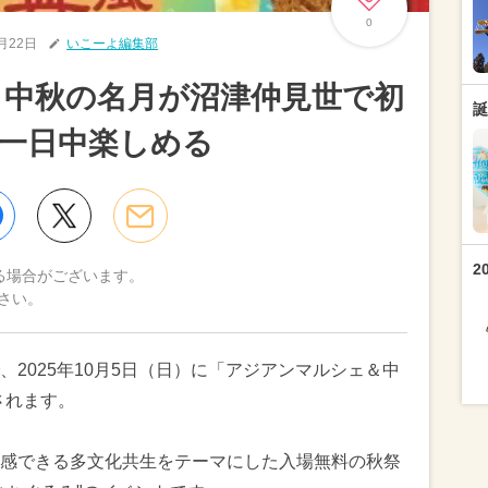
0
9月22日
いこーよ編集部
＆中秋の名月が沼津仲見世で初
誕
一日中楽しめる
2
る場合がございます。
さい。
2025年10月5日（日）に「アジアンマルシェ＆中
されます。
感できる多文化共生をテーマにした入場無料の秋祭