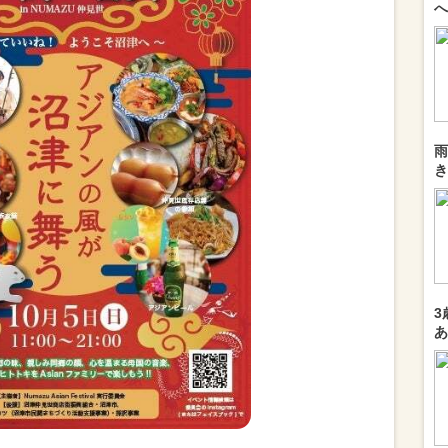
へ
雨
き
3
あ