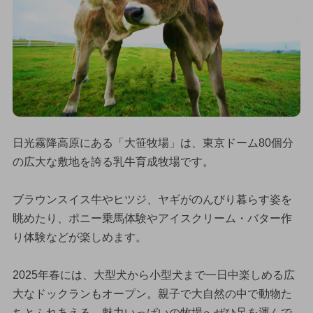
日光霧降高原にある「大笹牧場」は、東京ドーム80個分
の広大な敷地を誇る乳牛育成牧場です。
ブラウンスイス牛やヒツジ、ヤギがのんびり暮らす姿を
眺めたり、ポニー乗馬体験やアイスクリーム・バター作
り体験などが楽しめます。
2025年春には、大型犬から小型犬まで一日中楽しめる広
大なドックランもオープン。親子で大自然の中で動物た
ちとふれあえる、魅力いっぱいの牧場へぜひ足を運んで