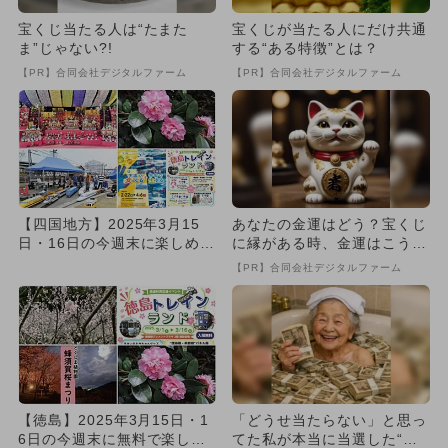
宝くじ当たる人は“たまた
宝くじが当たる人にだけ共通
ま”じゃない?!
する“ある特徴”とは？
【PR】合同会社デジタルファーム
【PR】合同会社デジタルファーム
【四国地方】2025年3月15
あなたの金運はどう？宝くじ
日・16日の今週末に楽しめる
に縁がある時、金運はこう変
イベント6選 無料イベ...
わる
【PR】合同会社デジタルファーム
【徳島】2025年3月15日・1
「どうせ当たらない」と思っ
6日の今週末に無料で楽しめ
てた私が本当に当選した“買