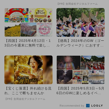
るイベント5選
い方”がこれ
【PR】合同会社デジタルファーム
【四国】2025年4月12日・1
【徳島】2024年のGW（ゴー
3日の今週末に無料で楽しめ
ルデンウィーク）におすすめ
るイベント7選
イベント8選
【宝くじ落選】外れ続ける流
【四国】2025年5月3日～5月
れ、ここで断ちませんか
6日のGWに楽しめるイベン
ト12選 無料イベント...
【PR】合同会社デジタルファーム
Recommended by