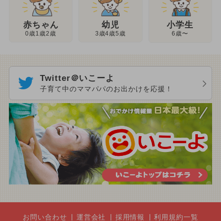
幼児
赤ちゃん
小学生
3歳4歳5歳
0歳1歳2歳
6歳〜
Twitter＠いこーよ
子育て中のママパパのお出かけを応援！
お問い合わせ
運営会社
採用情報
利用規約一覧