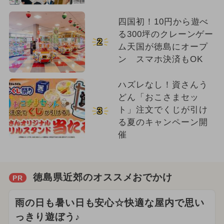
四国初！10円から遊べ
る300坪のクレーンゲー
2
ム天国が徳島にオープ
ン スマホ決済もOK
ハズレなし！資さんう
どん「おこさまセッ
ト」注文でくじが引け
3
る夏のキャンペーン開
催
徳島県近郊のオススメおでかけ
PR
雨の日も暑い日も安心☆快適な屋内で思い
っきり遊ぼう♪