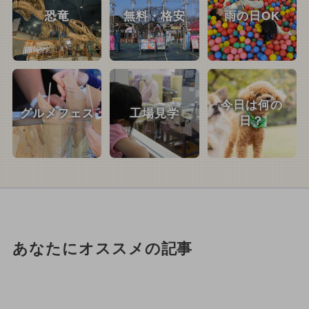
恐竜
無料・格安
雨の日OK
今日は何の
グルメフェス
工場見学
日？
あなたにオススメの記事