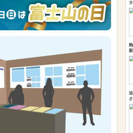
タ
熱
新
迫
さ