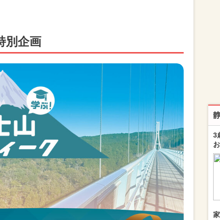
特別企画
3
お
家