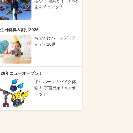
地や、 遊具がすごい公
園をチェック！
生日特典＆割引2026
おでかけバースデーア
イデア20選
026年ニューオープン！
ポケパーク！バイク体
験！ 宇宙兄弟！eスポ
ーツ！