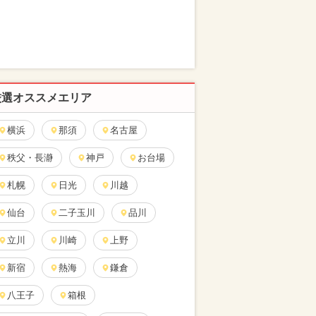
厳選オススメエリア
横浜
那須
名古屋
秩父・長瀞
神戸
お台場
札幌
日光
川越
仙台
二子玉川
品川
立川
川崎
上野
新宿
熱海
鎌倉
八王子
箱根