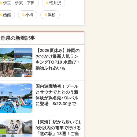
伊豆・伊東・下田
軽井沢
函館
小樽
浜松
静岡県の新着記事
【2026夏休み】静岡の
おでかけ最新人気ラン
キングTOP10 水遊び・
動物ふれあいも
国内遊園地初！プール
とサウナでととのう新
体験が浜名湖パルパル
に登場 8/22-30まで
【東海】駅から歩いて1
0分以内の電車で行ける
「道の駅」13選！ご当