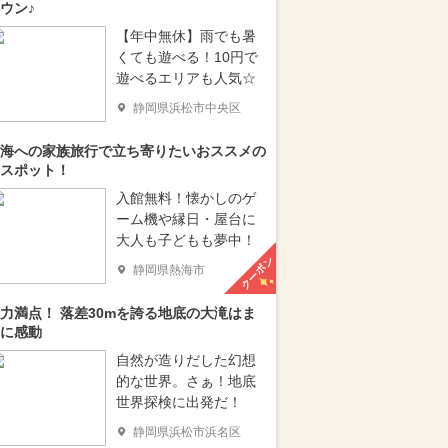
ウン♪
【年中無休】雨でも暑
くても遊べる！10円で
遊べるエリアも人気☆
静岡県浜松市中央区
海への家族旅行で立ち寄りたいおススメの
スポット！
入館無料！懐かしのゲ
ーム機や縁日・屋台に
大人も子どもも夢中！
クーポン
静岡県熱海市
力満点！ 落差30mを誇る地底の大滝はま
に感動
自然が造りだした幻想
的な世界。さぁ！地底
世界探検に出発だ！
静岡県浜松市浜名区