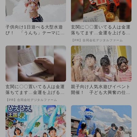
子供向け1日遊べる大型水遊
玄関に〇〇置いてる人は金運
び！ 「うんち」テーマに大
落ちてます…金運を上げる方
はしゃぎ
法とは
【PR】合同会社デジタルファーム
玄関に〇〇置いてる人は金運
親子向け人気水遊びイベント
落ちてます…金運を上げる方
開催！ 子ども大興奮の仕掛
法とは
けが満載
【PR】合同会社デジタルファーム