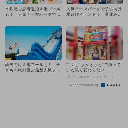
水鉄砲で忍者退治＆泡プール
人気テーマパークで子供向け
も！ 人気テーマパークで夏
水遊びイベント！ 夏休みに
イベント
おすすめ
幼児向け＆泡プールも！ 子
宝くじ“なんとなく”で買って
どもが絶対喜ぶ最新人気プー
いる限り変わらない
ル10選
【PR】合同会社デジタルファーム
Recommended by