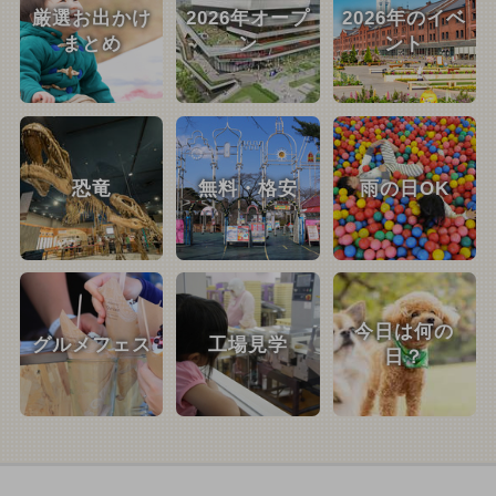
厳選お出かけ
2026年オープ
2026年のイベ
まとめ
ン
ント
恐竜
無料・格安
雨の日OK
今日は何の
グルメフェス
工場見学
日？