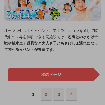
オープンセットやイベント、アトラクションを通して時
代劇の世界を体験できる同施設では、
忍者との水かけ合
戦や放水エア遊具など大人も子どももびしょ濡れになっ
て遊べるイベントが豊富です
。
次のページ
1
2
3
4