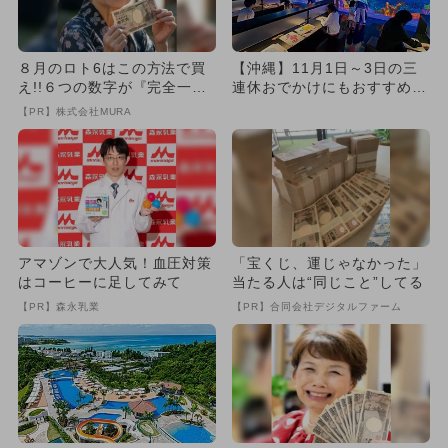
８月のロト6はこの方法で買
【沖縄】11月1日～3日の三
え!!６つの数字が『完全一
連休おでかけにもおすすめ！
致』する方法
人気スポットランキング
【PR】株式会社MURA
アマゾンで大人気！血圧対策
「宝くじ、運じゃなかった」
はコーヒーに足してみて
当たる人は“同じこと”してる
【PR】森永乳業
【PR】合同会社デジタルファーム