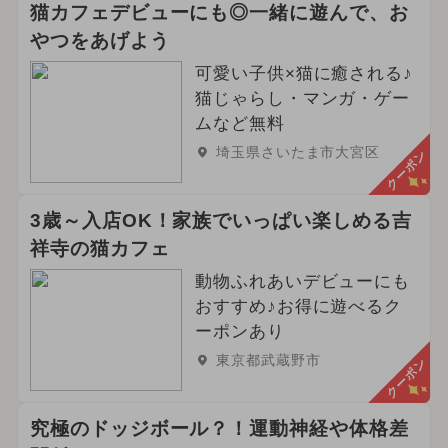
猫カフェデビューにも◎一緒に遊んで、お
やつをあげよう
可愛い子供×猫に癒される♪
猫じゃらし・マンガ・ゲー
ムなど無料
埼玉県さいたま市大宮区
クーポン
3歳～入店OK！家族でいっぱい楽しめる吉
祥寺の猫カフェ
動物ふれあいデビューにも
おすすめ♪お得に遊べるク
ーポンあり
東京都武蔵野市
クーポン
究極のドッジボール？！運動神経や体格差