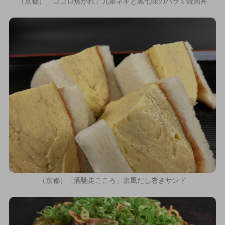
（京都）「ココロ焦がれ」九条ネギと黒七味のハラミ焼肉丼
（京都）「酒馳走こころ」京風だし巻きサンド