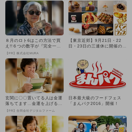
８月のロト6はこの方法で買
【東京近郊】9月21日・22
え!!６つの数字が『完全一
日・23日の三連休に開催のグ
致』する方法
ルメイベント・フェス5選...
【PR】株式会社MURA
玄関に〇〇置いてる人は金運
日本最大級のフードフェス
落ちてます…金運を上げる方
「まんパク2016」開催！
法とは
【PR】合同会社デジタルファーム