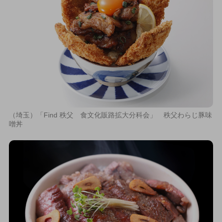
（埼玉）「Find 秩父 食文化販路拡大分科会」 秩父わらじ豚味
噌丼