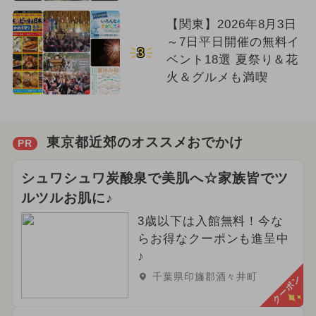
【関東】2026年8月3日
～7日平日開催の無料イ
3
ベント18選 夏祭り＆花
火＆グルメも満喫
東京都近郊のオススメおでかけ
PR
シュワシュワ炭酸泉で美肌へ☆家族皆でツ
ルツルお肌に♪
3歳以下は入館無料！今な
らお得なクーポンも進呈中
♪
千葉県印旛郡酒々井町
クーポン