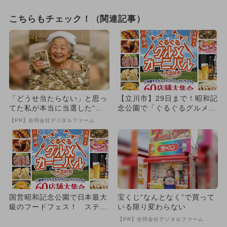
こちらもチェック！（関連記事）
「どうせ当たらない」と思っ
【立川市】29日まで！昭和記
てた私が本当に当選した“買
念公園で「ぐるぐるグルメカ
い方”がこれ
ーニバル in 立川」開催...
【PR】合同会社デジタルファーム
国営昭和記念公園で日本最大
宝くじ“なんとなく”で買って
級のフードフェス！ ステー
いる限り変わらない
ジイベントやワークショップ
【PR】合同会社デジタルファーム
も