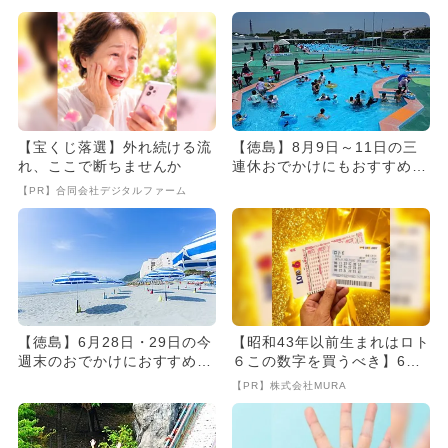
【宝くじ落選】外れ続ける流
【徳島】8月9日～11日の三
れ、ここで断ちませんか
連休おでかけにもおすすめ！
人気スポットランキング
【PR】合同会社デジタルファーム
【徳島】6月28日・29日の今
【昭和43年以前生まれはロト
週末のおでかけにおすすめ！
６この数字を買うべき】6つ
人気のスポットランキング
の数字が「完全一致」する
【PR】株式会社MURA
方...