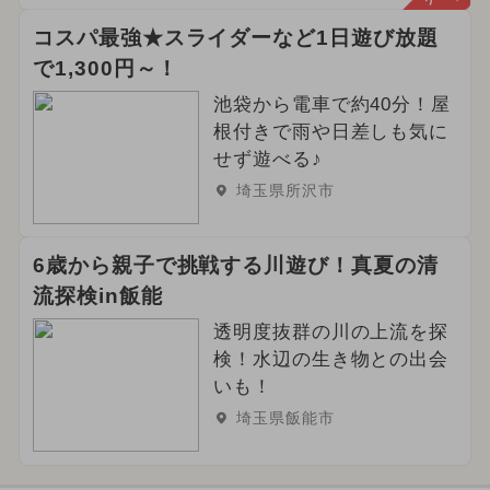
コスパ最強★スライダーなど1日遊び放題
で1,300円～！
池袋から電車で約40分！屋
根付きで雨や日差しも気に
せず遊べる♪
埼玉県所沢市
6歳から親子で挑戦する川遊び！真夏の清
流探検in飯能
透明度抜群の川の上流を探
検！水辺の生き物との出会
いも！
埼玉県飯能市