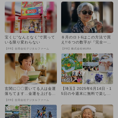
無...
宝くじ“なんとなく”で買って
８月のロト6はこの方法で買
いる限り変わらない
え!!６つの数字が『完全一
致』する方法
【PR】合同会社デジタルファーム
【PR】株式会社MURA
玄関に〇〇置いてる人は金運
【埼玉】2025年6月14日・1
落ちてます…金運を上げる方
5日の今週末に無料で楽しめ
法とは
るイベント5選
【PR】合同会社デジタルファーム