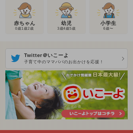
幼児
赤ちゃん
小学生
3歳4歳5歳
0歳1歳2歳
6歳〜
Twitter＠いこーよ
子育て中のママパパのお出かけを応援！