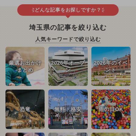
どんな記事をお探しですか？
埼玉県の記事を絞り込む
人気キーワードで絞り込む
厳選お出かけ
2026年オープ
2026年のイベ
まとめ
ン
ント
恐竜
無料・格安
雨の日OK