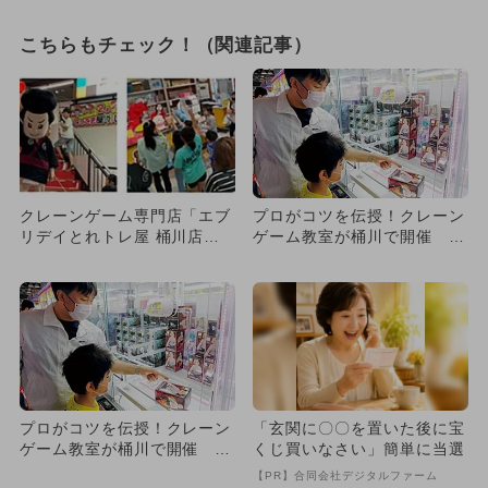
こちらもチェック！（関連記事）
クレーンゲーム専門店「エブ
プロがコツを伝授！クレーン
リデイとれトレ屋 桶川店」
ゲーム教室が桶川で開催 G
誕生 オープニングイベント
Wこどもの日特別企画で参加
も
無...
プロがコツを伝授！クレーン
「玄関に〇〇を置いた後に宝
ゲーム教室が桶川で開催 G
くじ買いなさい」簡単に当選
Wこどもの日特別企画で参加
【PR】合同会社デジタルファーム