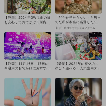
【静岡】2024年GWは雨の日
「どうせ当たらない」と思っ
も安心しておでかけ！屋内施
てた私が本当に当選した“買
設の人気ランキング
い方”がこれ
【PR】合同会社デジタルファーム
【静岡】11月16日～17日の
【静岡】2024年の夏休みに
今週末のおでかけにおすす
涼しく遊べる！人気室内スポ
め！人気のスポットランキ
ットランキング
ン...