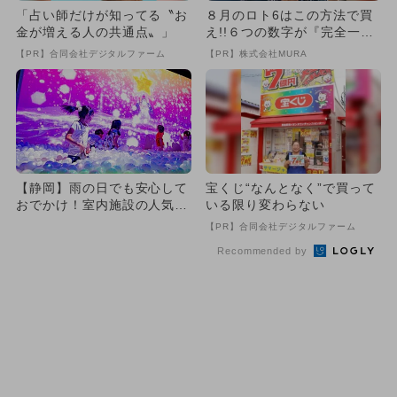
「占い師だけが知ってる〝お
８月のロト6はこの方法で買
金が増える人の共通点〟」
え!!６つの数字が『完全一
致』する方法
【PR】合同会社デジタルファーム
【PR】株式会社MURA
【静岡】雨の日でも安心して
宝くじ“なんとなく”で買って
おでかけ！室内施設の人気ス
いる限り変わらない
ポットランキング
【PR】合同会社デジタルファーム
Recommended by