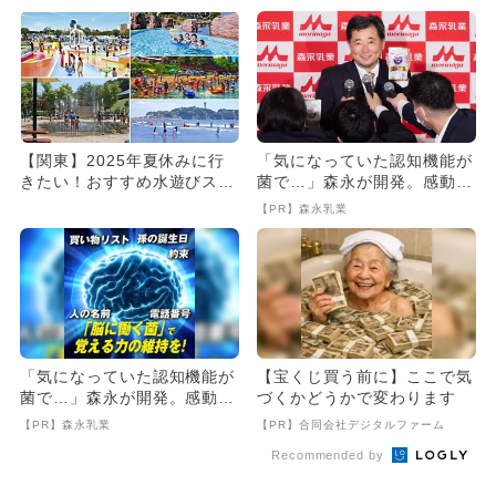
【関東】2025年夏休みに行
「気になっていた認知機能が
きたい！おすすめ水遊びスポ
菌で…」森永が開発。感動の
ット23選 人気＆穴場＆無...
70代続出
【PR】森永乳業
「気になっていた認知機能が
【宝くじ買う前に】ここで気
菌で…」森永が開発。感動の
づくかどうかで変わります
70代続出
【PR】森永乳業
【PR】合同会社デジタルファーム
Recommended by