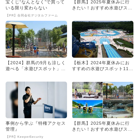
宝くじ“なんとなく”で買って
【群馬】2025年夏休みに行
いる限り変わらない
きたい！おすすめ水遊びスポ
ット10選 人気＆穴場＆無...
【PR】合同会社デジタルファーム
【2024】群馬の9月も涼しく
【栃木】2024年夏休みにお
遊べる「水遊びスポット」5
すすめの水遊びスポット11
選 人気＆無料も多数！
選 人気＆穴場＆無料も
事例から学ぶ『特権アクセス
【群馬】2025年夏休みに行
管理』
きたい！おすすめ水遊びスポ
ット10選 人気＆穴場＆無...
【PR】KeeperSecurity