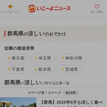
いこーよトップ
あとで読む
群馬県
涼しい
の
のおでかけ
近隣の都道府県
東京都
埼玉県
神奈川県
千葉県
栃木県
茨城県
群馬県
涼しい
の
に関する記事一覧
1ページ目 / 1ページ
全10件
【群馬】2025年9月も涼しく遊べ