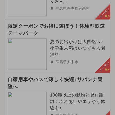
くさん！
群馬県吾妻郡嬬恋村
クーポン
限定クーポンでお得に遊ぼう！体験型鉄道
テーマパーク
夏のお出かけは大自然へ♪
小学生未満はいつでも入園
無料
群馬県安中市
クーポン
自家用車やバスで涼しく快適♪サバンナ冒
険へ
100種以上の動物とゼロ距
離！ふれあいやエサやり体
験も♪