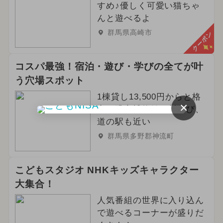
すめ♪優しく可愛い猫ちゃ
んと遊べるよ
群馬県高崎市
クーポン
コスパ最強！宿泊・遊び・学びの全てが叶
う穴場スポット
1棟貸し13,500円からと格
×
安！恐竜博物館や川遊び、
道の駅も近い
群馬県多野郡神流町
こどもスタジオ NHKキッズキャラクター
大集合！
人気番組の世界に入り込ん
で遊べるコーナーが盛りだ