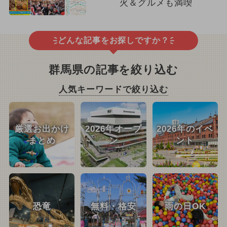
火＆グルメも満喫
どんな記事をお探しですか？
群馬県の記事を絞り込む
人気キーワードで絞り込む
厳選お出かけ
2026年オープ
2026年のイベ
まとめ
ン
ント
恐竜
無料・格安
雨の日OK