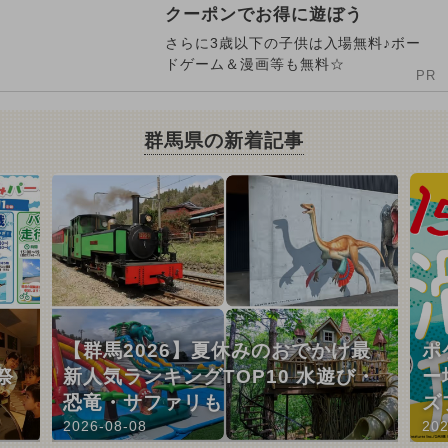
クーポンでお得に遊ぼう
さらに3歳以下の子供は入場無料♪ボー
ドゲーム＆漫画等も無料☆
PR
群馬県の新着記事
【群馬2026】夏休みのおでかけ最
ポ
祭
新人気ランキングTOP10 水遊び・
ー
恐竜・サファリも
ズ
2026-08-08
202