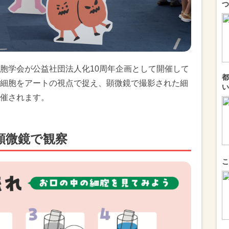
つ
胞学会が公益社団法人化10周年企画として開催して
都
細胞をアートの視点で捉え、顕微鏡で撮影された細
い
催されます。
顕微鏡で観察
こ