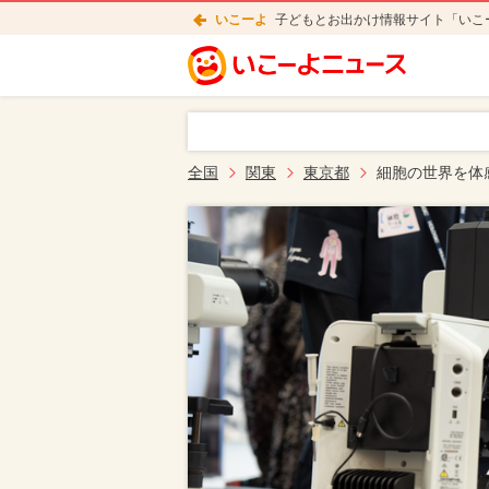
いこーよ
子どもとお出かけ情報サイト「いこ
全国
関東
東京都
細胞の世界を体