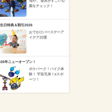
地や、 遊具がすごい公
園をチェック！
生日特典＆割引2026
おでかけバースデーア
イデア20選
026年ニューオープン！
ポケパーク！バイク体
験！ 宇宙兄弟！eスポ
ーツ！