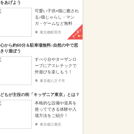
をあげよう
可愛い子供×猫に癒され
る♪猫じゃらし・マン
ガ・ゲームなど無料
クーポン
東京都町田市
心から約60分＆駐車場無料♪自然の中で思
きり遊ぼう
すべり台やターザンロ
ープにアスレチックで
外遊びを楽しもう！
東京都八王子市
どもが主役の街「キッザニア東京」とは？
本格的な設備や道具を
使ってできる体験や入
場方法をご紹介！
東京都江東区