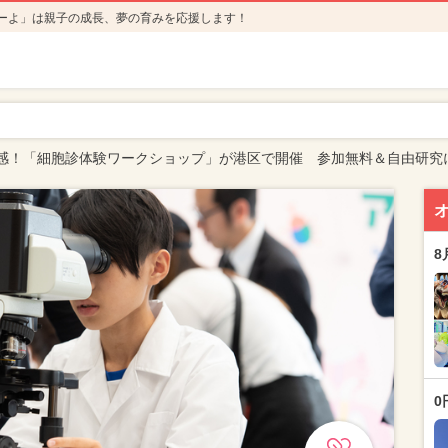
ーよ」は親子の成長、夢の育みを応援します！
感！「細胞診体験ワークショップ」が港区で開催 参加無料＆自由研究
8
0