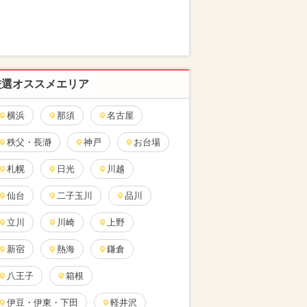
厳選オススメエリア
横浜
那須
名古屋
秩父・長瀞
神戸
お台場
札幌
日光
川越
仙台
二子玉川
品川
立川
川崎
上野
新宿
熱海
鎌倉
八王子
箱根
伊豆・伊東・下田
軽井沢