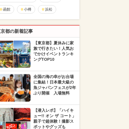
函館
小樽
浜松
東京都の新着記事
【東京都】夏休みに家
族で行きたい！人気お
でかけイベントランキ
ングTOP10
全国の海の幸がお台場
に集結！日本最大級の
魚ジャパンフェスが2年
ぶり開催 入場無料
【潜入レポ】「ハイキ
ュー!! オン ザ コート」
親子で超体験！撮影ス
ポットやグッズも