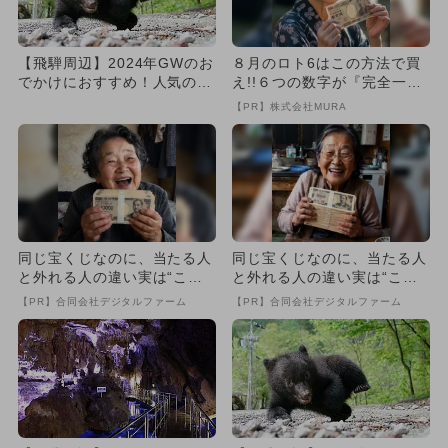
【飛騨周辺】2024年GWのお
８月のロト6はこの方法で買
でかけにおすすめ！人気のス
え!!６つの数字が『完全一
ポットランキング
致』する方法
【PR】株式会社MURA
同じ宝くじなのに、当たる人
同じ宝くじなのに、当たる人
と外れる人の違い実は“こ
と外れる人の違い実は“こ
こ”でした
こ”でした
【PR】合同会社デジタルファーム
【PR】合同会社デジタルファーム