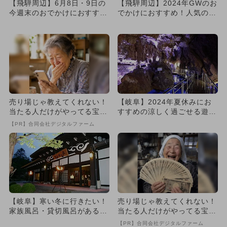
【飛騨周辺】6月8日・9日の
【飛騨周辺】2024年GWのお
今週末のおでかけにおすす
でかけにおすすめ！人気のス
め！人気のスポットランキン
ポットランキング
グ
売り場じゃ教えてくれない！
【岐阜】2024年夏休みにお
当たる人だけがやってる宝く
すすめの涼しく過ごせる遊び
じの習慣
場＆スポット8選
【PR】合同会社デジタルファーム
【岐阜】寒い冬に行きたい！
売り場じゃ教えてくれない！
家族風呂・貸切風呂がある日
当たる人だけがやってる宝く
帰りスーパー銭湯・温泉2選
じの習慣
【PR】合同会社デジタルファーム