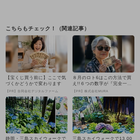
こちらもチェック！（関連記事）
【宝くじ買う前に】ここで気
８月のロト6はこの方法で買
づくかどうかで変わります
え!!６つの数字が『完全一
致』する方法
【PR】合同会社デジタルファーム
【PR】株式会社MURA
静岡・三島スカイウォークで
三島スカイウォークで13,00