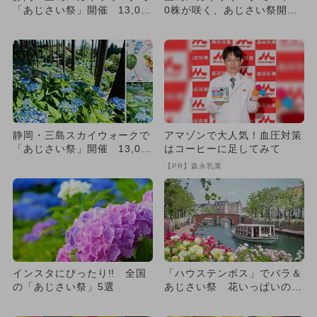
「あじさい祭」開催 13,00
0株が咲く、あじさい祭開
0株が見頃
催 ライトアップ＆限定ス
イ...
静岡・三島スカイウォークで
アマゾンで大人気！血圧対策
「あじさい祭」開催 13,00
はコーヒーに足してみて
0株が見頃
【PR】森永乳業
インスタにぴったり!! 全国
「ハウステンボス」でバラ＆
の「あじさい祭」5選
あじさい祭 花いっぱいの空
間を満喫