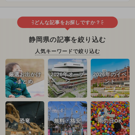
どんな記事をお探しですか？
静岡県の記事を絞り込む
人気キーワードで絞り込む
厳選お出かけ
2026年オープ
2026年のイベ
まとめ
ン
ント
恐竜
無料・格安
雨の日OK