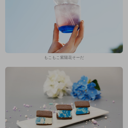
もこもこ紫陽花そーだ