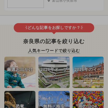
富山県小矢部市
どんな記事をお探しですか？
奈良県の記事を絞り込む
人気キーワードで絞り込む
厳選お出かけ
2026年オープ
2026年のイベ
まとめ
ン
ント
恐竜
無料・格安
雨の日OK