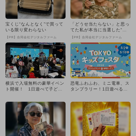
宝くじ“なんとなく”で買って
「どうせ当たらない」と思っ
いる限り変わらない
てた私が本当に当選した“買
い方”がこれ
【PR】合同会社デジタルファーム
【PR】合同会社デジタルファーム
横浜で入場無料の豪華イベン
恐竜ふわふわ、ミニ電車、ス
ト開催！ 1日遊べて子ども
タンプラリー！1日遊べるG
大満足！
Wキッズランドが有明ガーデ
ン...