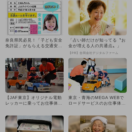
奈良県民必見！「子ども安全
「占い師だけが知ってる〝お
免許証」がもらえる交通安全
金が増える人の共通点〟」
イベント
【PR】合同会社デジタルファーム
【JAF東京】オリジナル電動
東京・青海のMEGA WEBで
レッカーに乗ってお仕事体
ロードサービスのお仕事体
験！
験！