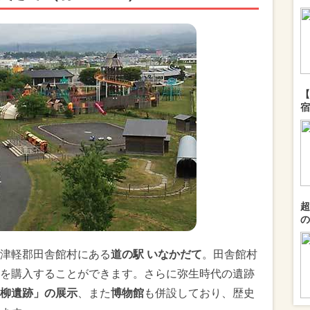
【
宿
超
の
津軽郡田舎館村にある
道の駅 いなかだて
。田舎館村
を購入することができます。さらに弥生時代の遺跡
柳遺跡」の展示
、また
博物館
も併設しており、歴史