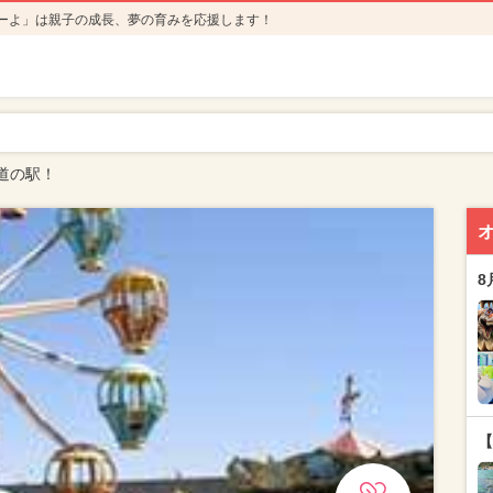
ーよ」は親子の成長、夢の育みを応援します！
道の駅！
8
【