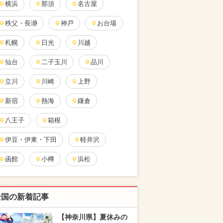
横浜
那須
名古屋
秩父・長瀞
神戸
お台場
札幌
日光
川越
仙台
二子玉川
品川
立川
川崎
上野
新宿
熱海
鎌倉
八王子
箱根
伊豆・伊東・下田
軽井沢
函館
小樽
浜松
全国の新着記事
【神奈川県】夏休みの