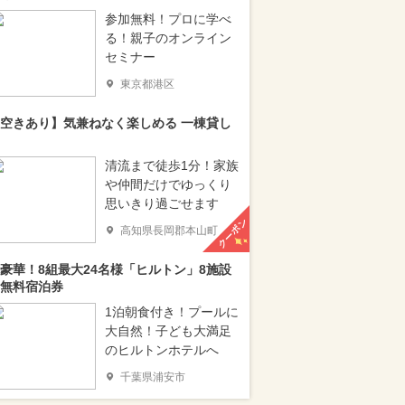
参加無料！プロに学べ
る！親子のオンライン
セミナー
東京都港区
空きあり】気兼ねなく楽しめる 一棟貸し
清流まで徒歩1分！家族
や仲間だけでゆっくり
思いきり過ごせます
クーポン
高知県長岡郡本山町
豪華！8組最大24名様「ヒルトン」8施設
無料宿泊券
1泊朝食付き！プールに
大自然！子ども大満足
のヒルトンホテルへ
千葉県浦安市