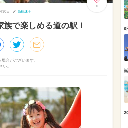
8
9月30日
高橋珠子
家族で楽しめる道の駅！
0
る場合がございます。
さい。
誕
2