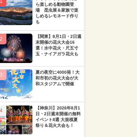
1
ら楽しめる動物園登
場 昆虫展＆家族で楽
しめるレモネード作り
も
【関東】8月1日・2日週
2
末開催の花火大会16
選！水中花火・尺五寸
玉・ナイアガラ花火も
夏の夜空に4000発！大
3
和市初の花火大会が大
和スタジアムで開催
【神奈川】2026年8月1
4
日・2日週末開催の無料
イベント8選 大規模夏
祭り＆花火大会も！