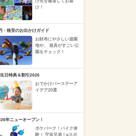
け先を厳選してお届
け！
円・格安のお出かけガイド
お財布にやさしい遊園
地や、 遊具がすごい公
園をチェック！
生日特典＆割引2026
おでかけバースデーア
イデア20選
026年ニューオープン！
ポケパーク！バイク体
験！ 宇宙兄弟！eスポ