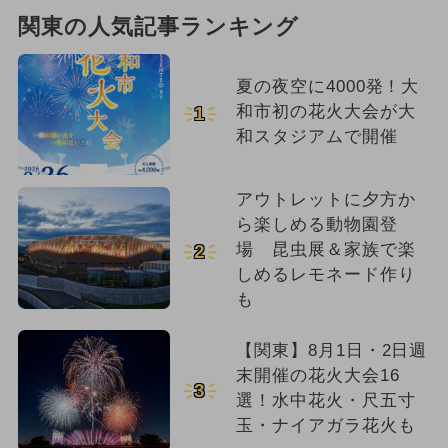
関東の人気記事ランキング
夏の夜空に4000発！大
和市初の花火大会が大
1
和スタジアムで開催
アウトレットに夕方か
ら楽しめる動物園登
場 昆虫展＆家族で楽
2
しめるレモネード作り
も
【関東】8月1日・2日週
末開催の花火大会16
3
選！水中花火・尺五寸
玉・ナイアガラ花火も