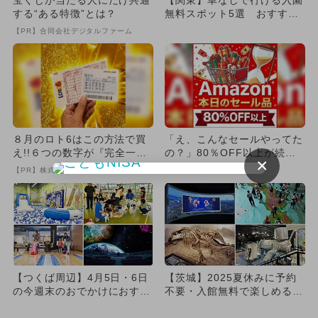
宝くじが当たる人にだけ共通
【関東】車なしで行ける入園
する“ある特徴”とは？
無料スポット5選 おすすめ
＆1日遊べる
【PR】合同会社デジタルファーム
８月のロト6はこの方法で買
「え、こんなセールやってた
え!!６つの数字が『完全一
の？」80％OFF以上が続々
×
致』する方法
登場！Amazonの本気が...
【PR】株式会社MURA
【PR】Amazon
【つくば周辺】4月5日・6日
【茨城】2025夏休みに予約
の今週末のおでかけにおすす
不要・入館無料で楽しめる博
め！人気スポットランキング
物館＆科学館6選