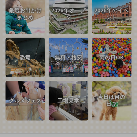
厳選お出かけ
2026年オープ
2026年のイベ
まとめ
ン
ント
恐竜
無料・格安
雨の日OK
今日は何の
グルメフェス
工場見学
日？