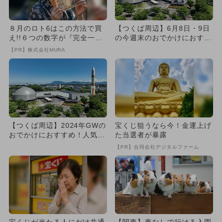
８月のロト6はこの方法で買
【つくば周辺】6月8日・9日
え!!６つの数字が『完全一
の今週末のおでかけにおすす
致』する方法
め！人気スポットランキング
【PR】株式会社MURA
【つくば周辺】2024年GWの
宝くじ狙うなら今！金運上げ
おでかけにおすすめ！人気の
た当選者が暴露
スポットランキング
【PR】合同会社デジタルファーム