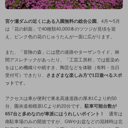
宮ケ瀬ダムの近くにある入園無料の総合公園
。4月〜5月
は「花の斜面」で40種類40,000本のツツジが見頃を迎
え、ピンク色の花のじゅうたんが一面に広がります。
また、「冒険の森」には壁の迷路やターザンライド、林
間アスレチックがあったり、「工芸工房村」では藍染め
をはじめ機織りや紙すき、陶芸などを体験（有料・当日
受付可）できたり、
さまざまな楽しみ方で1日遊べるスポ
ット
です。
アクセスは車が便利で東名高速道路の厚木I.Cより約50
分、圏央道相模原I.Cより約20分です。
駐車可能台数が
657台と多めなのが車派にはうれしいポイント！
通常は
南駐車場のみの開放ですが、GWやお盆などの混雑時は北