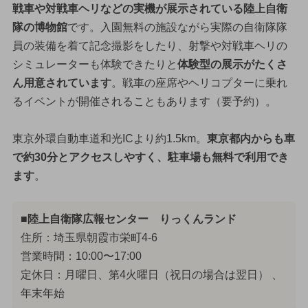
戦車や対戦車ヘリなどの実機が展示されている陸上自衛
隊の博物館
です。入園無料の施設ながら実際の自衛隊隊
員の装備を着て記念撮影をしたり、射撃や対戦車ヘリの
シミュレーターも体験できたりと
体験型の展示がたくさ
ん用意されています
。戦車の座席やヘリコプターに乗れ
るイベントが開催されることもあります（要予約）。
東京外環自動車道和光ICより約1.5km。
東京都内からも車
で約30分とアクセスしやすく、駐車場も無料で利用でき
ます
。
■陸上自衛隊広報センター りっくんランド
住所：埼玉県朝霞市栄町4-6
営業時間：10:00〜17:00
定休日：月曜日、第4火曜日（祝日の場合は翌日） 、
年末年始