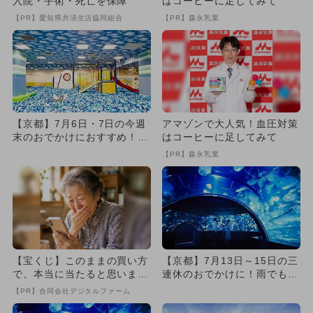
入院・手術・死亡を保障
はコーヒーに足してみて
【PR】愛知県共済生活協同組合
【PR】森永乳業
【京都】7月6日・7日の今週
アマゾンで大人気！血圧対策
末のおでかけにおすすめ！人
はコーヒーに足してみて
気のスポットランキング
【PR】森永乳業
【宝くじ】このままの買い方
【京都】7月13日～15日の三
で、本当に当たると思います
連休のおでかけに！雨でもO
か
K室内スポットランキング
【PR】合同会社デジタルファーム