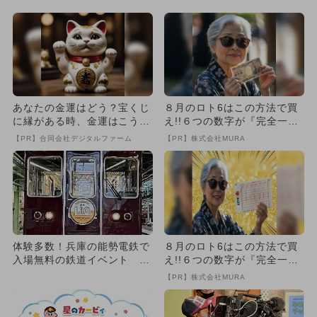
も
あなたの金運はどう？宝くじ
８月のロト6はこの方法で買
に縁がある時、金運はこう変
え!!６つの数字が『完全一
わる
致』する方法
【PR】合同会社デジタルファーム
【PR】株式会社MURA
体験多数！兵庫の能勢電鉄で
８月のロト6はこの方法で買
入場無料の鉄道イベント 遊
え!!６つの数字が『完全一
び＆食も
致』する方法
【PR】株式会社MURA