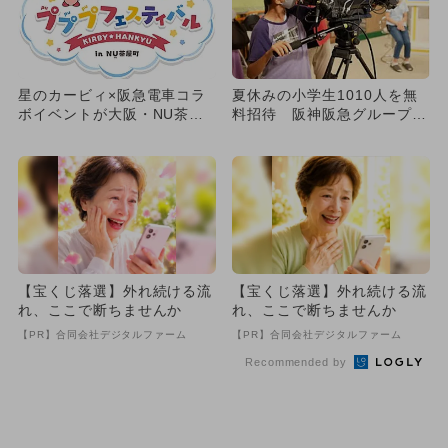
星のカービィ×阪急電車コラ
夏休みの小学生1010人を無
ボイベントが大阪・NU茶屋
料招待 阪神阪急グループで
町で開催！ グリーティング
お仕事体験！
も...
【宝くじ落選】外れ続ける流
【宝くじ落選】外れ続ける流
れ、ここで断ちませんか
れ、ここで断ちませんか
【PR】合同会社デジタルファーム
【PR】合同会社デジタルファーム
Recommended by