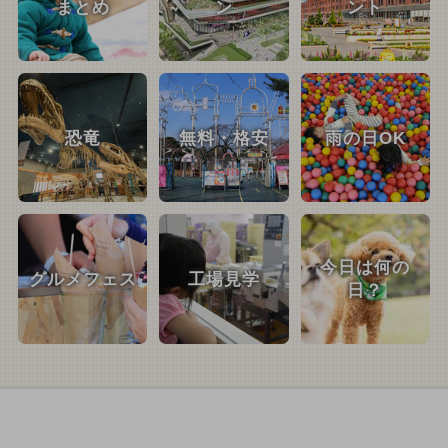
まとめ
ン
ント
恐竜
無料・格安
雨の日OK
今日は何の
グルメフェス
工場見学
日？