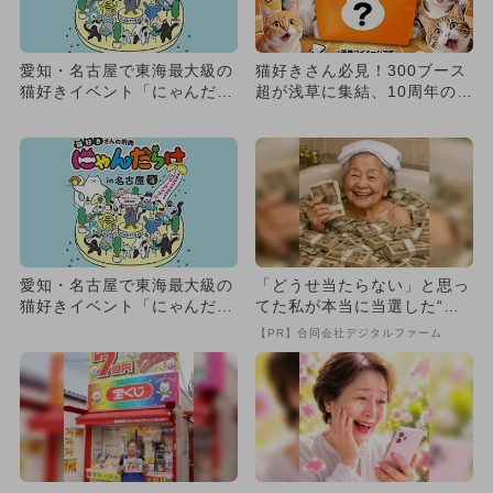
愛知・名古屋で東海最大級の
猫好きさん必見！300ブース
猫好きイベント「にゃんだら
超が浅草に集結、10周年の
け」開催 200店舗以上が
「にゃんだらけ」が規模拡大
出...
愛知・名古屋で東海最大級の
「どうせ当たらない」と思っ
猫好きイベント「にゃんだら
てた私が本当に当選した“買
け」開催 200店舗以上が
い方”がこれ
【PR】合同会社デジタルファーム
出...