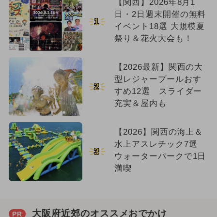
【関西】2026年8月1
日・2日週末開催の無料
1
イベント18選 大規模夏
祭り＆花火大会も！
【2026最新】関西の大
型レジャープールおす
2
すめ12選 スライダー
充実＆屋内も
【2026】関西の海上＆
水上アスレチック7選
3
ウォーターパークで1日
満喫
大阪府近郊のオススメおでかけ
PR