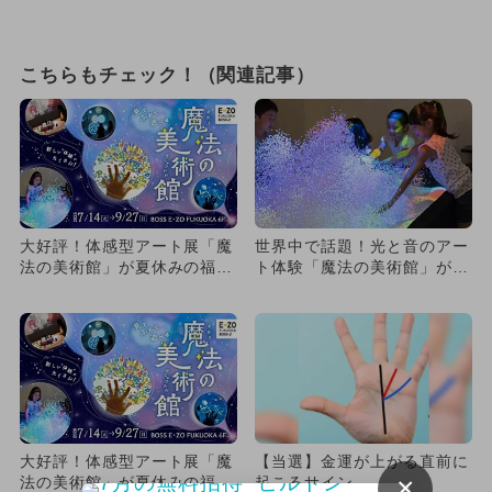
こちらもチェック！（関連記事）
大好評！体感型アート展「魔
世界中で話題！光と音のアー
法の美術館」が夏休みの福岡
ト体験「魔法の美術館」が福
に再登場 親子券でお得に満
岡に登場 梅雨や夏休みに最
喫
適
大好評！体感型アート展「魔
【当選】金運が上がる直前に
×
法の美術館」が夏休みの福岡
起こるサイン