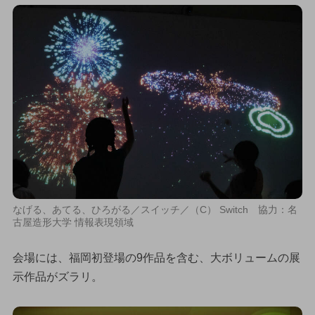
なげる、あてる、ひろがる／スイッチ／（C） Switch 協力：名
古屋造形大学 情報表現領域
会場には、福岡初登場の9作品を含む、大ボリュームの展
示作品がズラリ。