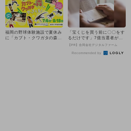
福岡の野球体験施設で夏休み
「宝くじを買う前に〇〇をす
に「カブト・クワガタの森」
るだけです」7億当選者が続
が開催 ふれあいコーナー
出
【PR】合同会社デジタルファーム
も！
Recommended by