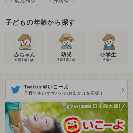
鹿児島県
沖縄県
子どもの年齢から探す
幼児
赤ちゃん
小学生
3歳4歳5歳
0歳1歳2歳
6歳〜
Twitter＠いこーよ
子育て中のママパパのお出かけを応援！