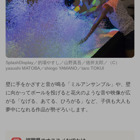
SplashDisplay／的場やすし／山野真吾／徳井太郎／（C）
yasushi MATOBA／shingo YAMANO／taro TOKUI
壁に手をかざすと音が鳴る「ミルアンサンブル」や、壁
に向かってボールを投げると花火のような音や映像が広
がる「なげる、あてる、ひろがる」など、子供も大人も
夢中になれる作品が勢ぞろいします。