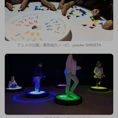
アニメの公園／重田佑介／（C） yusuke SHIGETA