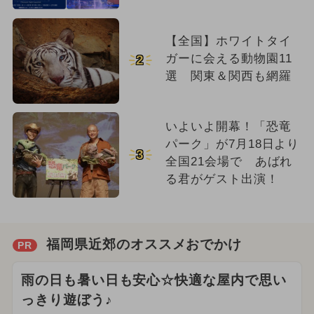
【全国】ホワイトタイ
ガーに会える動物園11
2
選 関東＆関西も網羅
いよいよ開幕！「恐竜
パーク」が7月18日より
3
全国21会場で あばれ
る君がゲスト出演！
福岡県近郊のオススメおでかけ
PR
雨の日も暑い日も安心☆快適な屋内で思い
っきり遊ぼう♪