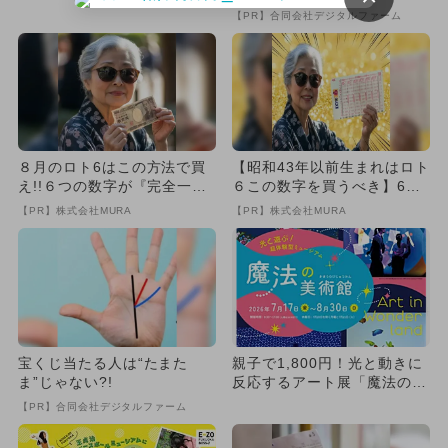
に再登場 親子券でお得に満
【PR】合同会社デジタルファーム
喫
８月のロト6はこの方法で買
【昭和43年以前生まれはロト
え!!６つの数字が『完全一
６この数字を買うべき】6つ
致』する方法
の数字が「完全一致」する
【PR】株式会社MURA
【PR】株式会社MURA
方...
宝くじ当たる人は“たまた
親子で1,800円！光と動きに
ま”じゃない?!
反応するアート展「魔法の美
術館」が札幌市で夏休みに...
【PR】合同会社デジタルファーム