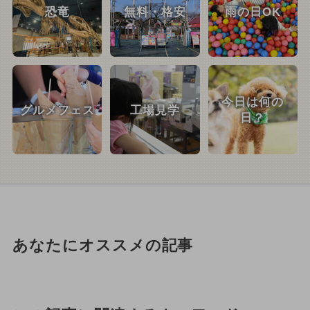
恐竜
無料・格安
雨の日OK
今日は何の
グルメフェス
工場見学
日？
あなたにオススメの記事