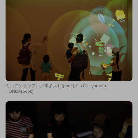
ミルアンサンブル／本多大和(pook)／（C） yamato
HONDA(pook)