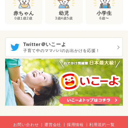
幼児
赤ちゃん
小学生
3歳4歳5歳
0歳1歳2歳
6歳〜
Twitter＠いこーよ
子育て中のママパパのお出かけを応援！
お問い合わせ
運営会社
採用情報
利用規約一覧