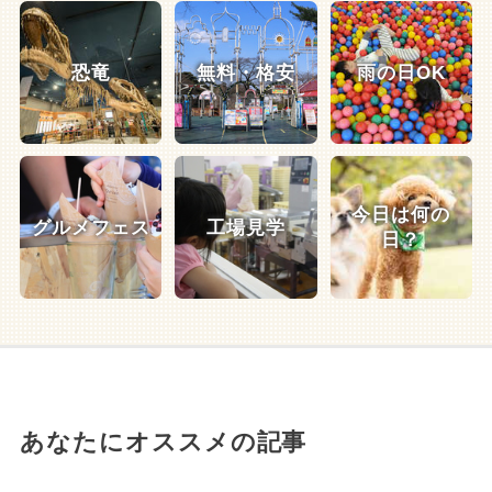
恐竜
無料・格安
雨の日OK
今日は何の
グルメフェス
工場見学
日？
あなたにオススメの記事