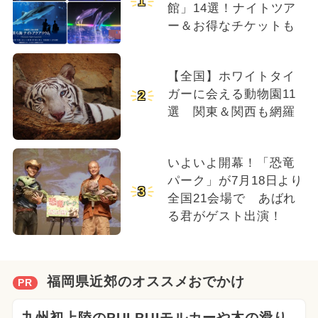
1
館」14選！ナイトツア
ー＆お得なチケットも
【全国】ホワイトタイ
ガーに会える動物園11
2
選 関東＆関西も網羅
いよいよ開幕！「恐竜
パーク」が7月18日より
3
全国21会場で あばれ
る君がゲスト出演！
福岡県近郊のオススメおでかけ
PR
九州初上陸のPUI PUIモルカーや木の滑り