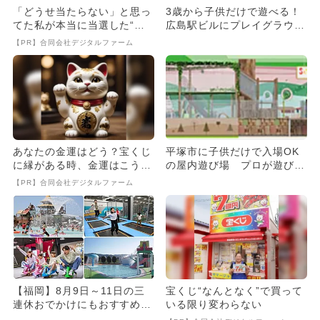
「どうせ当たらない」と思っ
3歳から子供だけで遊べる！
てた私が本当に当選した“買
広島駅ビルにプレイグラウン
い方”がこれ
ド「スキッズガーデン」がO
【PR】合同会社デジタルファーム
P...
あなたの金運はどう？宝くじ
平塚市に子供だけで入場OK
に縁がある時、金運はこう変
の屋内遊び場 プロが遊びを
わる
サポート！
【PR】合同会社デジタルファーム
【福岡】8月9日～11日の三
宝くじ“なんとなく”で買って
連休おでかけにもおすすめ！
いる限り変わらない
人気スポットランキング