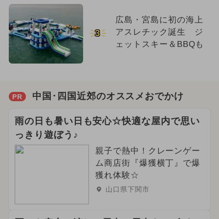
広島・宮島に初の海上
アスレチック誕生 ジ
3
ェットスキー＆BBQも
中国･四国近郊のオススメおでかけ
PR
雨の日も暑い日も安心☆快適な屋内で思い
っきり遊ぼう♪
親子で熱中！クレーンゲー
ム商店街『爆獲横丁』で爆
獲れ体験☆
山口県下関市