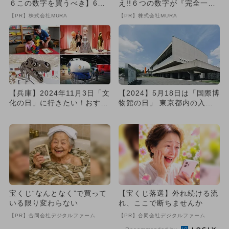
６この数字を買うべき】6つ
え!!６つの数字が『完全一
の数字が「完全一致」する
致』する方法
【PR】株式会社MURA
【PR】株式会社MURA
方...
【兵庫】2024年11月3日「文
【2024】5月18日は「国際博
化の日」に行きたい！おすす
物館の日」 東京都内の入場
め博物館・美術館9選
無料スポット11選！
宝くじ“なんとなく”で買って
【宝くじ落選】外れ続ける流
いる限り変わらない
れ、ここで断ちませんか
【PR】合同会社デジタルファーム
【PR】合同会社デジタルファーム