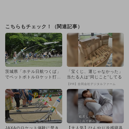
こちらもチェック！（関連記事）
茨城県「ホテル日航つくば」
「宝くじ、運じゃなかった」
でペットボトルロケット打上
当たる人は“同じこと”してる
げ 夏休みに最適の宿泊プラ
【PR】合同会社デジタルファーム
ン
JAXAのロケット体験に焚き
【大人気】ひんやり冷感寝具