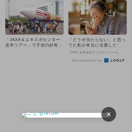
「JAXA＆エキスポセンター
「どうせ当たらない」と思っ
見学ツアー」で子供の好奇心
てた私が本当に当選した“買
を刺激しよう！
い方”がこれ
【PR】合同会社デジタルファーム
Recommended by
×