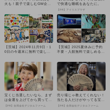
火も！親子で楽しむGW企画
で快適な睡眠をあなたに。
を蔵王のリゾートホテルで
【PR】アイリスプラザ
満...
【茨城】2024年11月9日・1
【茨城】2025夏休みに予約
0日の今週末に無料で楽しめ
不要・入館無料で楽しめる博
るイベント7選
物館＆科学館6選
宝くじ当選したいなら、まず
売り場じゃ教えてくれない！
は金運を上げてから買ってみ
当たる人だけがやってる宝く
て
じの習慣
【PR】合同会社デジタルファーム
【PR】合同会社デジタルファーム