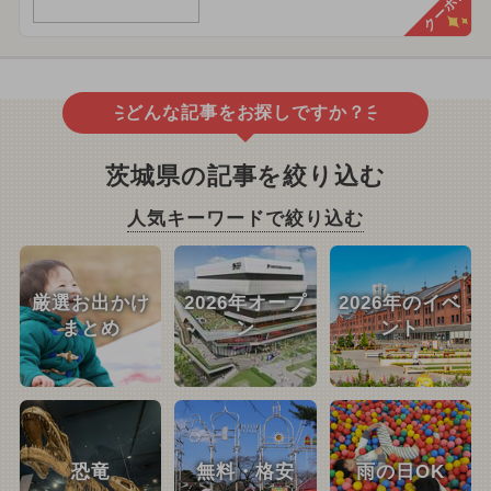
クーポン
どんな記事をお探しですか？
茨城県の記事を絞り込む
人気キーワードで絞り込む
厳選お出かけ
2026年オープ
2026年のイベ
まとめ
ン
ント
恐竜
無料・格安
雨の日OK