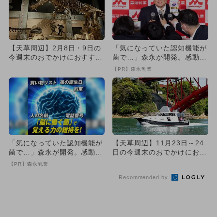
【天草周辺】2月8日・9日の
「気になっていた認知機能が
今週末のおでかけにおすす
菌で…」森永が開発。感動の
め！人気スポットランキング
70代続出
【PR】森永乳業
「気になっていた認知機能が
【天草周辺】11月23日～24
菌で…」森永が開発。感動の
日の今週末のおでかけにおす
70代続出
すめ！人気スポットランキ...
【PR】森永乳業
Recommended by