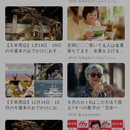
【PR】合同会社デジタルファーム
【天草周辺】1月18日・19日
玄関に〇〇置いてる人は金運
の今週末のおでかけにおすす
落ちてます…金運を上げる方
め！人気スポットランキン...
法とは
【PR】合同会社デジタルファーム
【天草周辺】12月14日・15
８月のロト6はこの方法で買
日の今週末のおでかけにおす
え!!６つの数字が『完全一
すめ！人気スポットランキ...
致』する方法
【PR】株式会社MURA