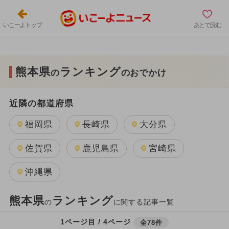
いこーよトップ
あとで読む
熊本県
ランキング
の
のおでかけ
近隣の都道府県
福岡県
長崎県
大分県
佐賀県
鹿児島県
宮崎県
沖縄県
熊本県
ランキング
の
に関する記事一覧
1ページ目 / 4ページ
全78件