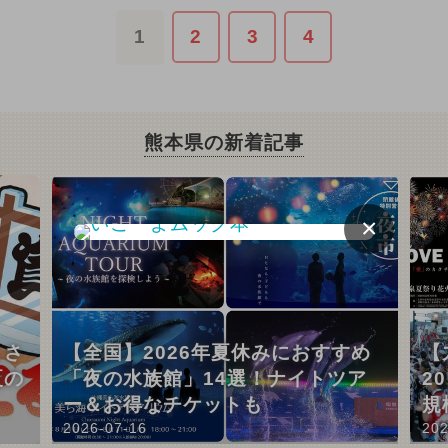
1
2
3
4
熊本県の新着記事
×
こさ
【全国】2026年夏休みにおすすめ
【
夏の
「夜の水族館」14選！ナイトツア
2
ー＆お得なチケットも
規
2026-07-16
202