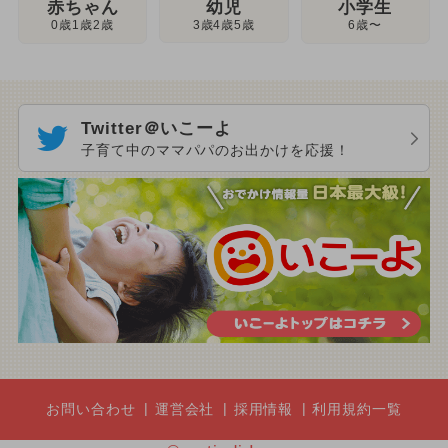
幼児
赤ちゃん
小学生
3歳4歳5歳
0歳1歳2歳
6歳〜
Twitter＠いこーよ
子育て中のママパパのお出かけを応援！
お問い合わせ
運営会社
採用情報
利用規約一覧