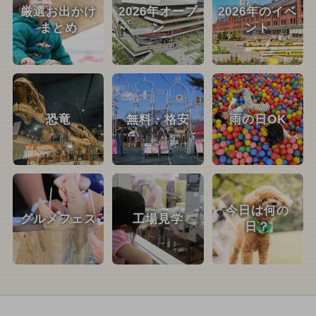
厳選お出かけ
2026年オープ
2026年のイベ
まとめ
ン
ント
恐竜
無料・格安
雨の日OK
今日は何の
グルメフェス
工場見学
日？