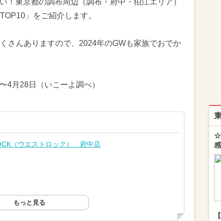
したい！東京都の調布周辺（調布・府中・狛江エリア）
OP10」をご紹介します。
くさんありますので、2024年のGWも家族でおでか
日〜4月28日（いこーよ調べ）
☆
ROCK（ウエストロック） 府中店
感
もっと見る
【