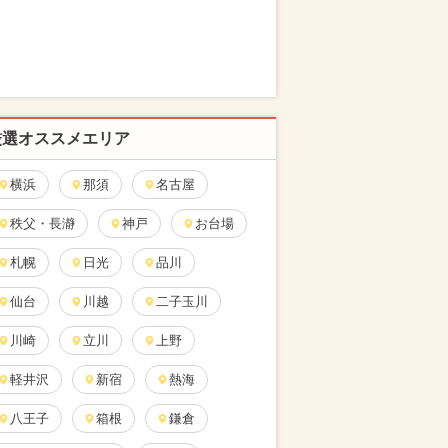
厳選オススメエリア
横浜
那須
名古屋
秩父・長瀞
神戸
お台場
札幌
日光
品川
仙台
川越
二子玉川
川崎
立川
上野
軽井沢
新宿
熱海
八王子
箱根
鎌倉