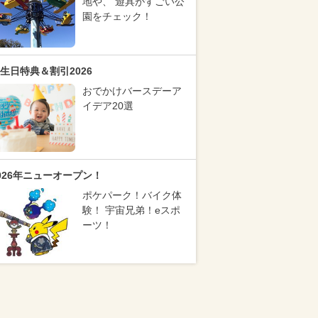
地や、 遊具がすごい公
園をチェック！
生日特典＆割引2026
おでかけバースデーア
イデア20選
026年ニューオープン！
ポケパーク！バイク体
験！ 宇宙兄弟！eスポ
ーツ！