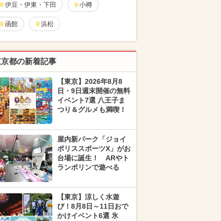
伊豆・伊東・下田
小樽
函館
浜松
東京都の新着記事
【東京】2026年8月8
日・9日週末開催の無料
イベント7選 八王子ま
つり＆グルメも満喫！
屋内新パーク「ジョイ
ポリススポーツX」がお
台場に誕生！ ARやト
ランポリンで遊べる
【東京】涼しく水遊
び！8月8日～11日おで
かけイベント6選 氷