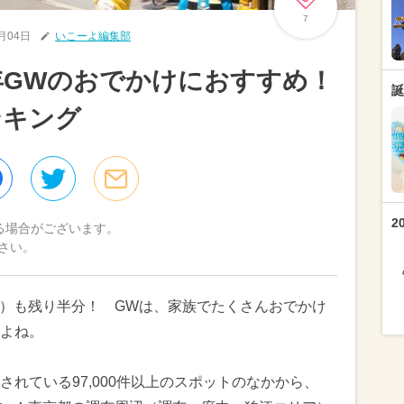
7
5月04日
いこーよ編集部
4年GWのおでかけにおすすめ！
誕
ンキング
2
る場合がございます。
さい。
ーク）も残り半分！ GWは、家族でたくさんおでかけ
よね。
れている97,000件以上のスポットのなかから、