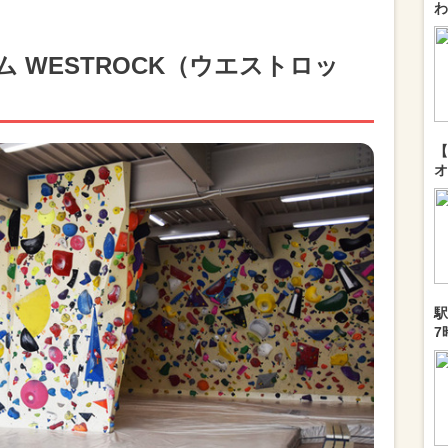
わ
 WESTROCK（ウエストロッ
【
オ
駅
7