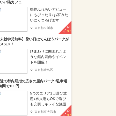
いい猫カフェ
動物ふれあいデビュー
にもぴったり♪お家みた
いにくつろげます
クーポン
東京都立川市
未就学児無料】暑い日はてんぼうパークが
ススメ！
ひまわりに囲まれたよ
うな館内装飾やイベン
トを開催！
東京都豊島区
近で都内屈指の広さの屋内パーク♪駐車場
時間で100円
5つのエリア1日遊び放
題♪再入場もOKで遊び
も充実しキレイな施設
クーポン
東京都東大和市