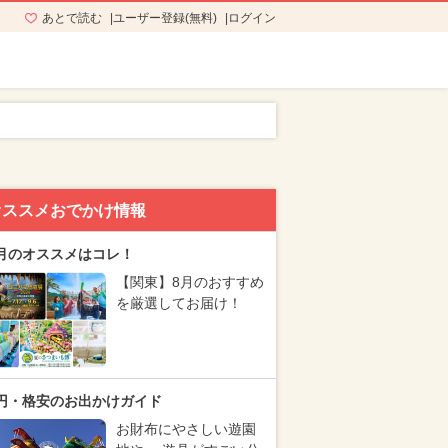
あとで読む
ユーザー登録(無料)
ログイン
オススメおでかけ情報
月のオススメはコレ！
【関東】8月のおすすめ
を厳選してお届け！
円・格安のお出かけガイド
お財布にやさしい遊園