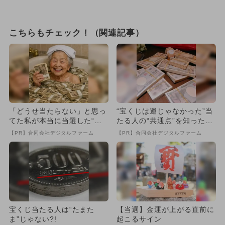
こちらもチェック！（関連記事）
「どうせ当たらない」と思っ
“宝くじは運じゃなかった”当
てた私が本当に当選した“買
たる人の“共通点”を知っただ
い方”がこれ
け
【PR】合同会社デジタルファーム
【PR】合同会社デジタルファーム
宝くじ当たる人は“たまた
【当選】金運が上がる直前に
ま”じゃない?!
起こるサイン