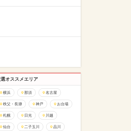
厳選オススメエリア
横浜
那須
名古屋
秩父・長瀞
神戸
お台場
札幌
日光
川越
仙台
二子玉川
品川