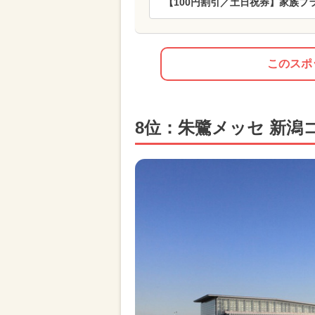
【100円割引／土日祝券】家族プ
このスポ
8位：朱鷺メッセ 新