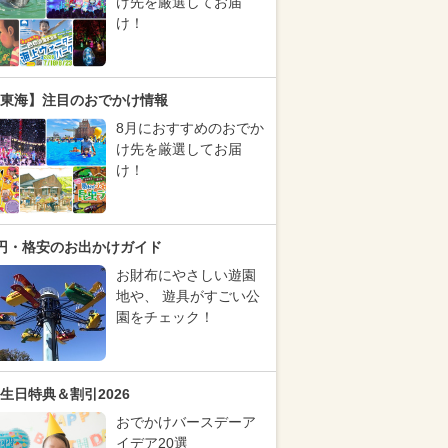
け先を厳選してお届
け！
東海】注目のおでかけ情報
8月におすすめのおでか
け先を厳選してお届
け！
円・格安のお出かけガイド
お財布にやさしい遊園
地や、 遊具がすごい公
園をチェック！
生日特典＆割引2026
おでかけバースデーア
イデア20選