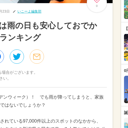
0
4月23日
いこーよ編集部
GWは雨の日も安心しておでか
【
気ランキング
0
る場合がございます。
さい。
デンウィーク）！ でも雨が降ってしまうと、家族
ではないでしょうか？
誕
れている97,000件以上のスポットのなかから、