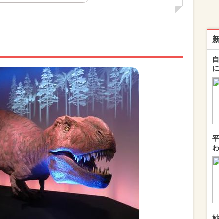
自
に
平
わ
妙