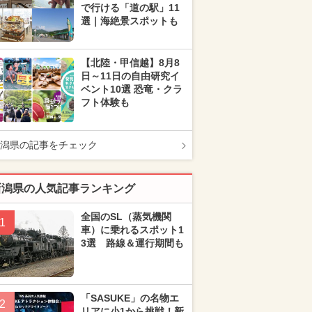
で行ける「道の駅」11
選｜海絶景スポットも
【北陸・甲信越】8月8
日～11日の自由研究イ
ベント10選 恐竜・クラ
フト体験も
潟県の記事をチェック
新潟県の人気記事ランキング
全国のSL（蒸気機関
1
車）に乗れるスポット1
3選 路線＆運行期間も
「SASUKE」の名物エ
2
リアに小1から挑戦！新