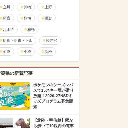
立川
川崎
上野
新宿
熱海
鎌倉
八王子
箱根
伊豆・伊東・下田
軽井沢
函館
小樽
浜松
新潟県の新着記事
ポケモンのシーズンパ
スで15スキー場が滑り
放題！2026-27NSDキ
ッズプログラム募集開
始
【北陸・甲信越】駅か
ら歩いて10以内の電車