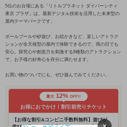
5位のお台場にある「リトルプラネット ダイバーシティ
東京 プラザ」は、最新デジタル技術を活用した未来型の
屋内テーマパークです。
ボールプールや砂遊び、お絵かきなど、楽しいアトラク
ションが全天候型の屋内で体験できるので、雨の日でも
安心。探究心や創造力を刺激する9種類のアトラクション
で、お子様の好奇心を存分に満たせます。
お買い物のついでにも、ぜひ遊んでみてください。
12%
最大
OFF!!
お得におでかけ！割引前売りチケット
【お得な割引&コンビニ手数料無料】遊びが
×
学びに変わる次世代型テーマパーク「リトル