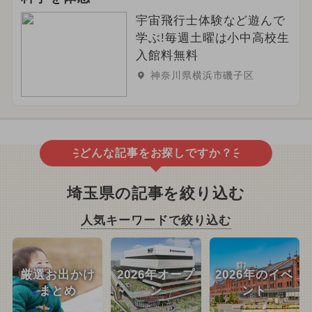
宇宙飛行士体験など遊んで
学ぶ!毎週土曜は小中高校生
入館料無料
神奈川県横浜市磯子区
どんな記事をお探しですか？
埼玉県の記事を絞り込む
人気キーワードで絞り込む
厳選お出かけ
2026年オープ
2026年のイベ
まとめ
ン
ント