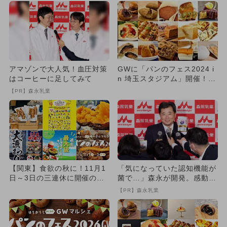
アマゾンで大人気！血圧対策
GWに「パンのフェス2024 i
はコーヒーに足してみて
n 埼玉スタジアム」開催！
美味しいパンで浦和レ...
【PR】森永乳業
【関東】食欲の秋に！11月1
「気になっていた認知機能が
日～3日の三連休に開催のグ
菌で…」森永が開発。感動の
ルメイベント・フェス14選
70代続出
【PR】森永乳業