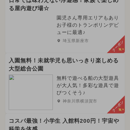
日常では味わえない浮遊感！家族で楽しめ
る屋内遊び場☆
園児さん専用エリアもあり
お子様のトランポリンデビ
ューに最適♪
埼玉県新座市
クーポン
入園無料！未就学児も思いっきり楽しめる
大型総合公園
無料で遊べる船の大型遊具
が大人気！多彩な遊具で遊
びつくそう♪
神奈川県横須賀市
クーポン
コスパ最強！小学生 入館料200円！宇宙や
科学を体感