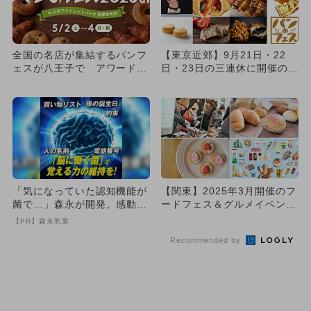
全国の名店が集結するパンフ
【東京近郊】9月21日・22
ェスが八王子で アワード受
日・23日の三連休に開催のグ
賞クリームパンや生ドーナツ
ルメイベント・フェス5選...
も
「気になっていた認知機能が
【関東】2025年3月開催のフ
菌で…」森永が開発。感動の
ードフェス＆グルメイベント
70代続出
10選 入場無料＆体験充...
【PR】森永乳業
Recommended by