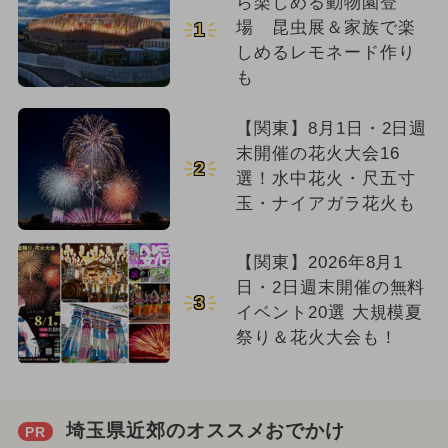
ら楽しめる動物園登
場 昆虫展＆家族で楽
1
しめるレモネード作り
も
【関東】8月1日・2日週
末開催の花火大会16
2
選！水中花火・尺五寸
玉・ナイアガラ花火も
【関東】2026年8月1
日・2日週末開催の無料
3
イベント20選 大規模夏
祭り＆花火大会も！
埼玉県近郊のオススメおでかけ
PR