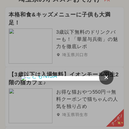
本格和食&キッズメニューに子供も大満
足！
3歳以下無料のドリンクバ
ーも！「華屋与兵衛」の魅
力を徹底レポ
埼玉県川口市
【3歳以下は入場無料】イオンモール羽生2
×
階の猫カフェ♪
お得な猫おやつ550円⇒無
料クーポンで猫ちゃんの人
気を独り占め
埼玉県羽生市
クーポン