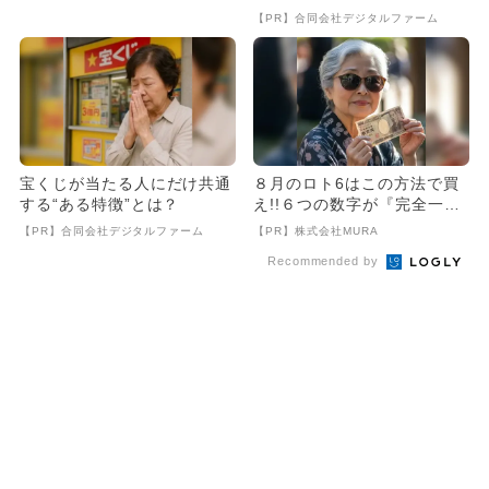
全10室に
【PR】合同会社デジタルファーム
宝くじが当たる人にだけ共通
８月のロト6はこの方法で買
する“ある特徴”とは？
え!!６つの数字が『完全一
致』する方法
【PR】合同会社デジタルファーム
【PR】株式会社MURA
Recommended by