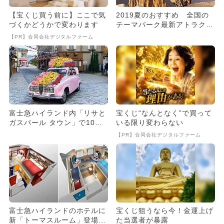
【宝くじ買う前に】ここで気
2019夏のおすすめ 全国の
づくかどうかで変わります
テーマパーク最新アトラクシ
ョンまとめ
【PR】合同会社デジタルファーム
富士急ハイランド内「リサと
宝くじ“なんとなく”で買って
ガスパール タウン」で10周
いる限り変わらない
年フィナーレ「花×紡ぐ」
【PR】合同会社デジタルファーム
開...
富士急ハイランドのホテルに
宝くじ狙うなら今！金運上げ
新「トーマスルーム」登場
た当選者が暴露