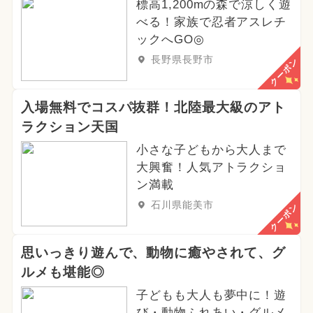
標高1,200mの森で涼しく遊
べる！家族で忍者アスレチ
ックへGO◎
長野県長野市
クーポン
入場無料でコスパ抜群！北陸最大級のアト
ラクション天国
小さな子どもから大人まで
大興奮！人気アトラクショ
ン満載
石川県能美市
クーポン
思いっきり遊んで、動物に癒やされて、グ
ルメも堪能◎
子どもも大人も夢中に！遊
び・動物ふれあい・グルメ