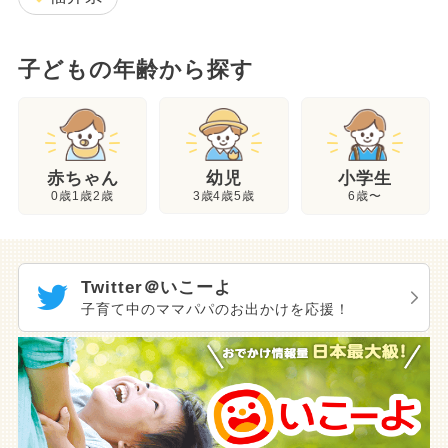
子どもの年齢から探す
幼児
赤ちゃん
小学生
3歳4歳5歳
0歳1歳2歳
6歳〜
Twitter＠いこーよ
子育て中のママパパのお出かけを応援！