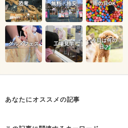
恐竜
無料・格安
雨の日OK
今日は何の
グルメフェス
工場見学
日？
あなたにオススメの記事