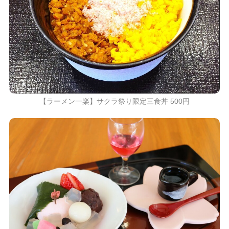
【ラーメン一楽】サクラ祭り限定三食丼 500円