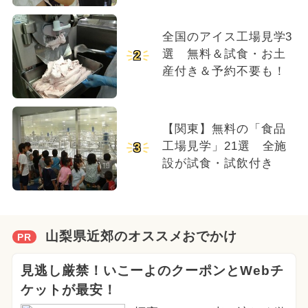
全国のアイス工場見学3
選 無料＆試食・お土
2
産付き＆予約不要も！
【関東】無料の「食品
工場見学」21選 全施
3
設が試食・試飲付き
山梨県近郊のオススメおでかけ
PR
見逃し厳禁！いこーよのクーポンとWebチ
ケットが最安！