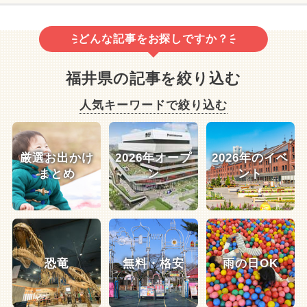
どんな記事をお探しですか？
福井県の記事を絞り込む
人気キーワードで絞り込む
厳選お出かけ
2026年オープ
2026年のイベ
まとめ
ン
ント
恐竜
無料・格安
雨の日OK