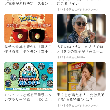
グ電車が運行決定 スタンプ
起こるサイン
ラリーも
【PR】合同会社デジタルファーム
親子の食卓を豊かに！職人手
８月のロト6はこの方法で買
作り漆器「ポケモン干支小
え!!６つの数字が『完全一
椀」ウリムー 2025年12
致』する方法
【PR】株式会社MURA
月...
ミジュマルと巡る三重県スタ
宝くじが当たる人にだけ共通
ンプラリー開始！ ポケふた
する“ある特徴”とは？
＆のりもので豪華賞品をゲッ
【PR】合同会社デジタルファーム
ト