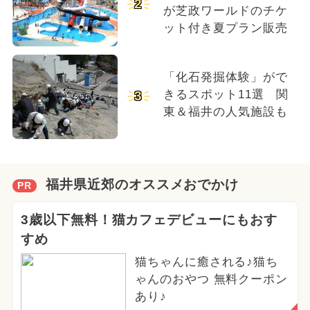
2
が芝政ワールドのチケ
ット付き夏プラン販売
「化石発掘体験」がで
きるスポット11選 関
3
東＆福井の人気施設も
福井県近郊のオススメおでかけ
PR
3歳以下無料！猫カフェデビューにもおす
すめ
猫ちゃんに癒される♪猫ち
ゃんのおやつ 無料クーポン
あり♪