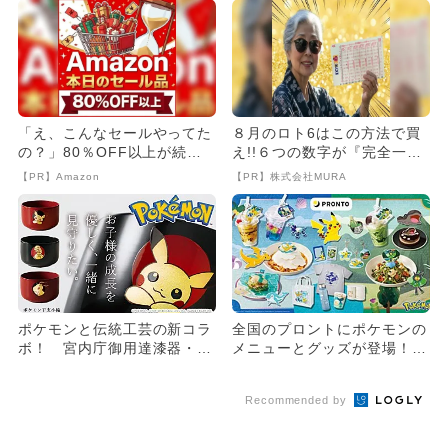
「え、こんなセールやってた
８月のロト6はこの方法で買
の？」80％OFF以上が続々
え!!６つの数字が『完全一
登場！Amazonの本気が...
致』する方法
【PR】Amazon
【PR】株式会社MURA
ポケモンと伝統工芸の新コラ
全国のプロントにポケモンの
ボ！ 宮内庁御用達漆器・山
メニューとグッズが登場！
田平安堂から子供用食器が登
テーマは「夏の思い出さが
場
し」
Recommended by