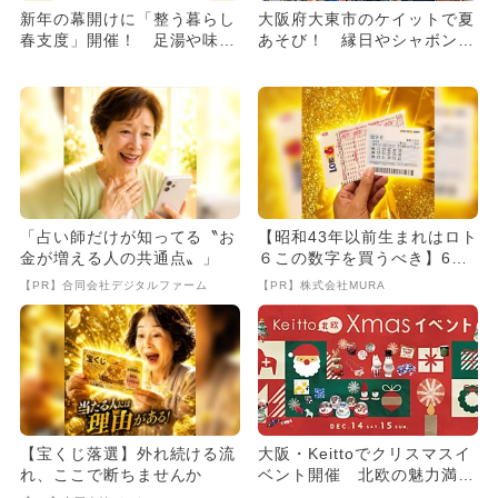
新年の幕開けに「整う暮らし
大阪府大東市のケイットで夏
春支度」開催！ 足湯や味噌
あそび！ 縁日やシャボン玉
作りなどのワークショップも
ショー、親子で提灯づくり
も！
「占い師だけが知ってる〝お
【昭和43年以前生まれはロト
金が増える人の共通点〟」
６この数字を買うべき】6つ
の数字が「完全一致」する
【PR】合同会社デジタルファーム
【PR】株式会社MURA
方...
【宝くじ落選】外れ続ける流
大阪・Keittoでクリスマスイ
れ、ここで断ちませんか
ベント開催 北欧の魅力満載
＆サンタクロースもやっ...