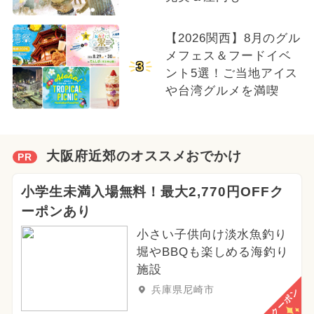
【2026関西】8月のグル
メフェス＆フードイベ
3
ント5選！ご当地アイス
や台湾グルメを満喫
大阪府近郊のオススメおでかけ
PR
小学生未満入場無料！最大2,770円OFFク
ーポンあり
小さい子供向け淡水魚釣り
堀やBBQも楽しめる海釣り
施設
兵庫県尼崎市
クーポン